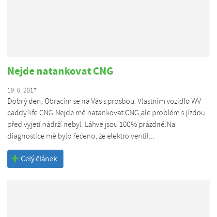
Nejde natankovat CNG
19. 6. 2017
Dobrý den, Obracím se na Vás s prosbou. Vlastnim vozidlo WV
caddy life CNG.Nejde mě natankovat CNG,ale problém s jízdou
před vyjetí nádrží nebyl. Láhve jsou 100% prázdné.Na
diagnostice mě bylo řečeno, že elektro ventil...
Celý článek