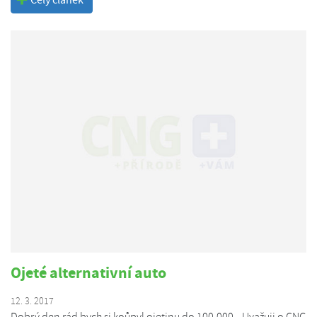
Celý článek
Ojeté alternativní auto
12. 3. 2017
Dobrý den rád bych si koůpyl ojetinu do 100,000,- Uvažuji o CNG