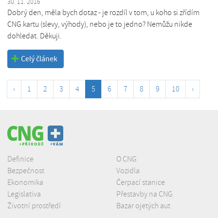
30. 11. 2016
Dobrý den, měla bych dotaz - je rozdíl v tom, u koho si zřídím
CNG kartu (slevy, výhody), nebo je to jedno? Nemůžu nikde
dohledat. Děkuji.
Celý článek
‹
1
2
3
4
5
6
7
8
9
10
›
Definice
O CNG
Bezpečnost
Vozidla
Ekonomika
Čerpací stanice
Legislativa
Přestavby na CNG
Životní prostředí
Bazar ojetých aut