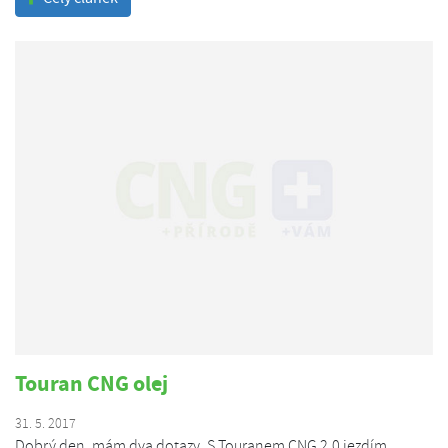
Touran CNG olej
31. 5. 2017
Dobrý den, mám dva dotazy. S Touranem CNG 2.0 jezdím