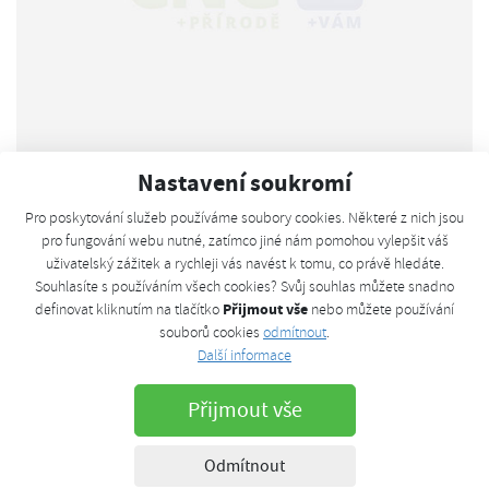
Nastavení soukromí
CNG - tahání přívěsu
Pro poskytování služeb používáme soubory cookies. Některé z nich jsou
9. 4. 2017
pro fungování webu nutné, zatímco jiné nám pomohou vylepšit váš
Dobrý den, taháte někdo přívěs s octavii cng? konkrétně
uživatelský zážitek a rychleji vás navést k tomu, co právě hledáte.
karavan 1200kg, + plně naložený auto. Oproti klasické 1.4tsi
Souhlasíte s používáním všech cookies? Svůj souhlas můžete snadno
110Kw je Cng o hodně línější, je to nejslabší motorizace v
Přijmout vše
definovat kliknutím na tlačítko
nebo můžete používání
souborů cookies
odmítnout
.
nabídce. Zítra jdu objednat a nevim jestli...
Další informace
Celý článek
Přijmout vše
Odmítnout