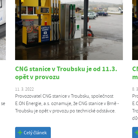
CNG stanice v Troubsku je od 11.3.
C
opět v provozu
m
11. 3. 2022
8. 
Provozovatel CNG stanice v Troubsku, společnost
Pr
 se
E.ON Energie, a.s. oznamuje, že CNG stanice v Brně -
E.
Troubsku je opět v provozu po technické odstávce.
Tr
dů
Celý článek