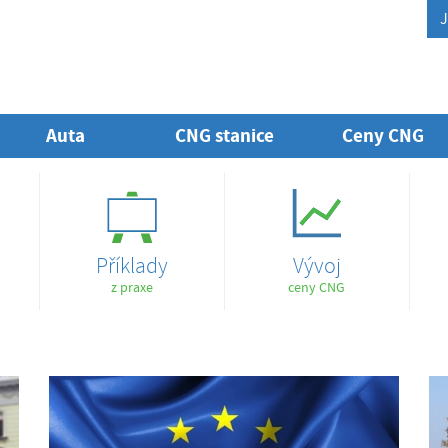
J
Auta
CNG stanice
Ceny CNG
Příklady
Vývoj
z praxe
ceny CNG