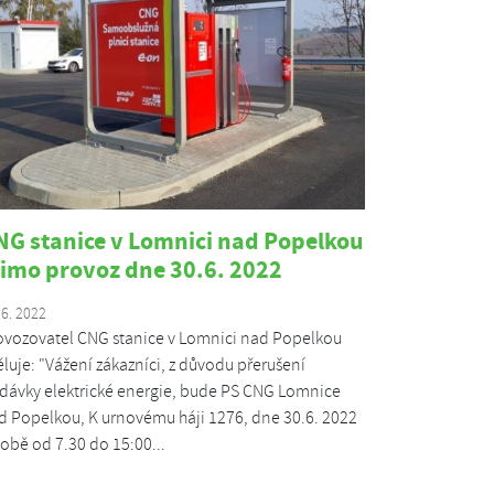
NG stanice v Lomnici nad Popelkou
imo provoz dne 30.6. 2022
 6. 2022
ovozovatel CNG stanice v Lomnici nad Popelkou
ěluje: "Vážení zákazníci, z důvodu přerušení
dávky elektrické energie, bude PS CNG Lomnice
d Popelkou, K urnovému háji 1276, dne 30.6. 2022
době od 7.30 do 15:00...