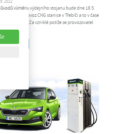
 5. 2022
důvodů výměny výdejního stojanu bude dne 18.5.
22 přerušen provoz CNG stanice v Třebíči a to v čase
zi 9:00 - 17:00. Za vzniklé potíže se provozovatel
louvá.
še
Celý článek