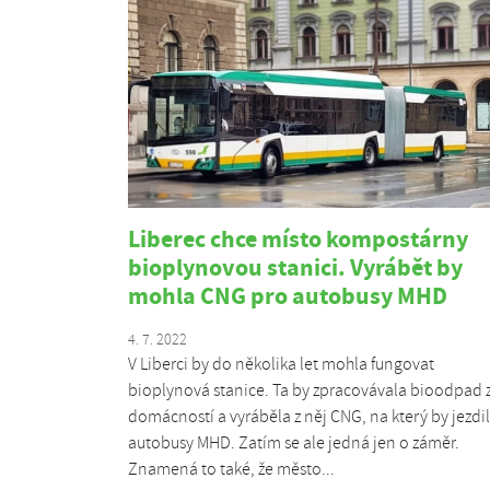
Liberec chce místo kompostárny
bioplynovou stanici. Vyrábět by
mohla CNG pro autobusy MHD
4. 7. 2022
V Liberci by do několika let mohla fungovat
bioplynová stanice. Ta by zpracovávala bioodpad 
domácností a vyráběla z něj CNG, na který by jezdi
autobusy MHD. Zatím se ale jedná jen o záměr.
Znamená to také, že město...