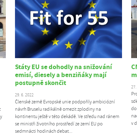
Státy EU se dohodly na snižování
C
emisí, diesely a benziňáky mají
m
postupně skončit
27.
Pr
29. 6. 2022
sd
Členské země Evropské unie podpořily ambiciózní
do
z
návrh Bruselu radikálně omezit zplodiny na
na
ly
kontinentu ještě v této dekádě. Ve středu nad ránem
v 
se ministři životního prostředí ze zemí EU po
sedmnácti hodinách debat...