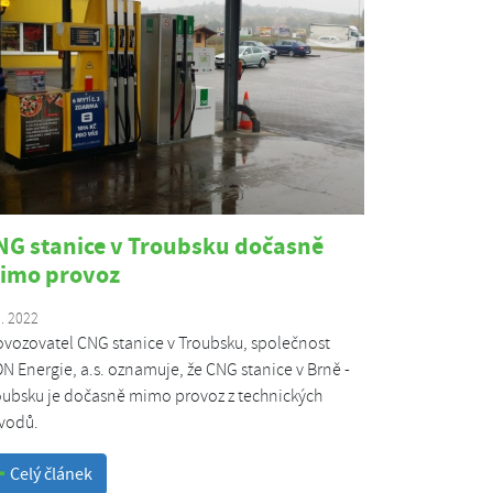
NG stanice v Troubsku dočasně
imo provoz
3. 2022
ovozovatel CNG stanice v Troubsku, společnost
ON Energie, a.s. oznamuje, že CNG stanice v Brně -
oubsku je dočasně mimo provoz z technických
vodů.
Celý článek