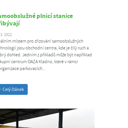
amoobslužné plnicí stanice
řibývají
 3. 2022
eálním místem pro zřizování samoobslužných
chnologií jsou obchodní centra, kde je čilý ruch a
brý dohled. Jedním z příkladů může být například
kupní centrum OAZA Kladno, které v rámci
organizace parkovacích...
Celý článek