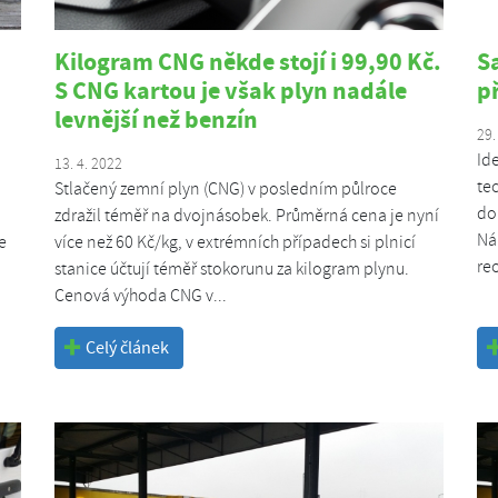
Kilogram CNG někde stojí i 99,90 Kč.
S
S CNG kartou je však plyn nadále
p
levnější než benzín
29.
Id
13. 4. 2022
te
Stlačený zemní plyn (CNG) v posledním půlroce
do
zdražil téměř na dvojnásobek. Průměrná cena je nyní
Ná
e
více než 60 Kč/kg, v extrémních případech si plnicí
re
stanice účtují téměř stokorunu za kilogram plynu.
Cenová výhoda CNG v...
Celý článek