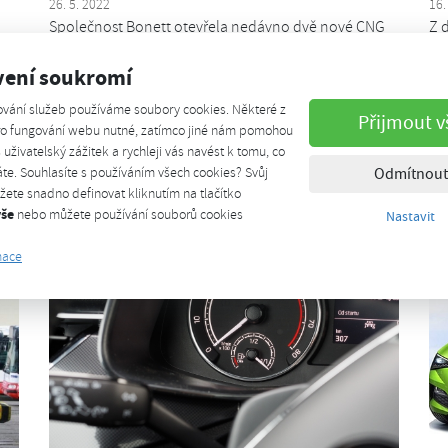
26. 5. 2022
16.
Společnost Bonett otevřela nedávno dvě nové CNG
Z 
stanice v Praze. Jednu najdete na jižní spojce v
20
vení soukromí
í.
Záběhlicích a druhou v areálu Makro na Černém
me
mostě.
om
ování služeb používáme soubory cookies. Některé z
Přijmout v
pro fungování webu nutné, zatímco jiné nám pomohou
Celý článek
š uživatelský zážitek a rychleji vás navést k tomu, co
te. Souhlasíte s používáním všech cookies? Svůj
Odmítnout
ete snadno definovat kliknutím na tlačítko
vše
nebo můžete používání souborů cookies
Nastavit
mace