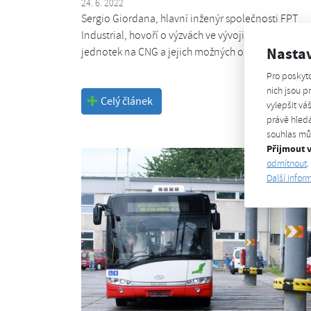
24. 6. 2022
Sergio Giordana, hlavní inženýr společnosti FPT
Industrial, hovoří o výzvách ve vývoji pohonných
Nasta
jednotek na CNG a jejich možných oblastech použit
Pro poskyt
nich jsou 
Celý článek
vylepšit vá
právě hledá
souhlas můž
Přijmout 
odmítnout
.
Další infor