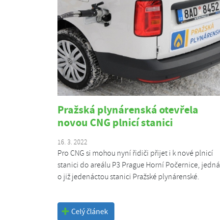
Pražská plynárenská otevřela
novou CNG plnicí stanici
16. 3. 2022
Pro CNG si mohou nyní řidiči přijet i k nové plnicí
stanici do areálu P3 Prague Horní Počernice, jedná
o již jedenáctou stanici Pražské plynárenské.
Celý článek