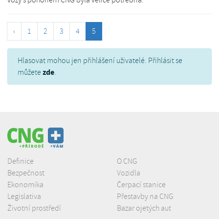
vozy s pohonem CNG byla velice potřebná.
‹
1
2
3
4
5
Hlasovat mohou jen přihlášení uživatelé. Přihlásit se
zde
můžete
.
Definice
O CNG
Bezpečnost
Vozidla
Ekonomika
Čerpací stanice
Legislativa
Přestavby na CNG
Životní prostředí
Bazar ojetých aut