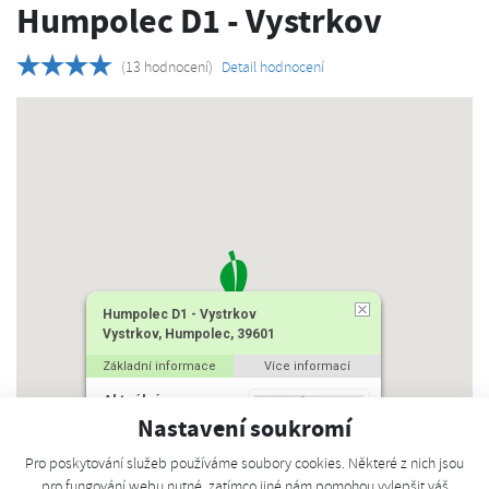
Humpolec D1 - Vystrkov
(13 hodnocení)
Detail hodnocení
Humpolec D1 - Vystrkov
Vystrkov, Humpolec, 39601
Základní informace
Více informací
Aktuální cena
Nastavení soukromí
41.80 Kč/kg
Pro poskytování služeb používáme soubory cookies. Některé z nich jsou
pro fungování webu nutné, zatímco jiné nám pomohou vylepšit váš