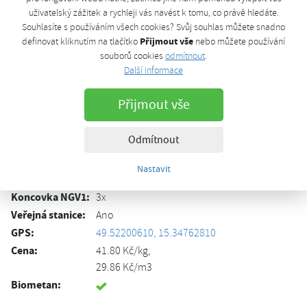
Detail
uživatelský zážitek a rychleji vás navést k tomu, co právě hledáte.
stanice
Souhlasíte s používáním všech cookies? Svůj souhlas můžete snadno
Přijmout vše
definovat kliknutím na tlačítko
nebo můžete používání
Další informace
souborů cookies
odmítnout
.
Další informace
Otevírací doba
Po-Ne: 00:00 - 24:00
Přijmout vše
Hotovost:
Kreditní karta:
Odmítnout
CNG karta:
CCS:
Nastavit
Debetní karta:
Koncovka NGV1:
3x
Veřejná stanice:
Ano
GPS:
49.52200610, 15.34762810
Cena:
41.80 Kč/kg,
29.86 Kč/m3
Biometan: