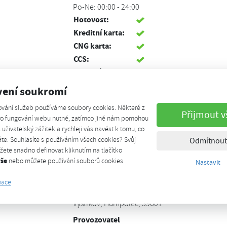
Po-Ne: 00:00 - 24:00
Hotovost:
Kreditní karta:
CNG karta:
CCS:
Debetní karta:
Koncovka NGV1:
3x
vení soukromí
Veřejná stanice:
Ano
ování služeb používáme soubory cookies. Některé z
GPS:
49.52200610, 15.34762810
Přijmout v
pro fungování webu nutné, zatímco jiné nám pomohou
Cena:
41.80 Kč/kg,
š uživatelský zážitek a rychleji vás navést k tomu, co
29.86 Kč/m3
te. Souhlasíte s používáním všech cookies? Svůj
Odmítnout
Biometan:
ete snadno definovat kliknutím na tlačítko
vše
nebo můžete používání souborů cookies
Nastavit
Kontakt
mace
Adresa
Vystrkov, Humpolec, 39601
Provozovatel