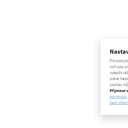
Nasta
Pro poskyt
nich jsou 
vylepšit vá
právě hledá
souhlas můž
Přijmout 
odmítnout
.
Další infor