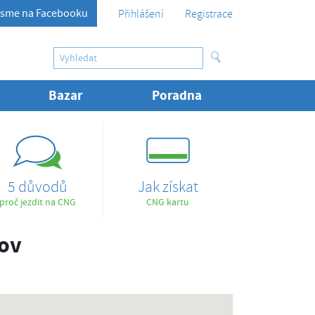
sme na Facebooku
Přihlášení
Registrace
Bazar
Poradna
5 důvodů
Jak získat
proč jezdit na CNG
CNG kartu
kov