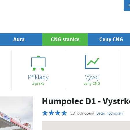
J
Auta
CNG stanice
(aktuální)
Ceny CNG
Příklady
Vývoj
z praxe
ceny CNG
Humpolec D1 - Vystr
(13 hodnocení)
Detail hodnocení