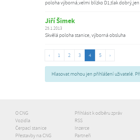
poloha výborná,velmi blízko D1,tlak dobrý,jen
Jiří Šimek
25.1.2013
Skvělá poloha stanice, výborná obsluha
‹
1
2
3
4
5
›
Hlasovat mohou jen přihlášení uživatelé. Př
O CNG
Přihlásit k odběru zpráv
Vozidla
RSS
Čerpací stanice
Inzerce
Přestavby na CNG
Partneři