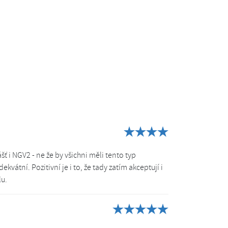
šť i NGV2 - ne že by všichni měli tento typ
ekvátní. Pozitivní je i to, že tady zatím akceptují i
lu.