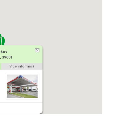
rkov
, 39601
Více informací