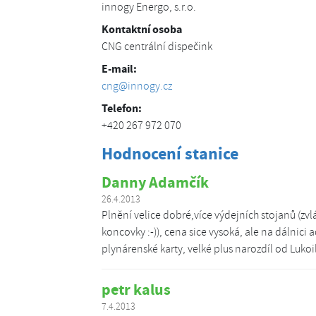
innogy Energo, s.r.o.
Kontaktní osoba
CNG centrální dispečink
E-mail:
cng@innogy.cz
Telefon:
+420 267 972 070
Hodnocení stanice
Danny Adamčík
26.4.2013
Plnění velice dobré,více výdejních stojanů (zvlá
koncovky :-)), cena sice vysoká, ale na dálnici ad
plynárenské karty, velké plus narozdíl od Lukoi
petr kalus
7.4.2013