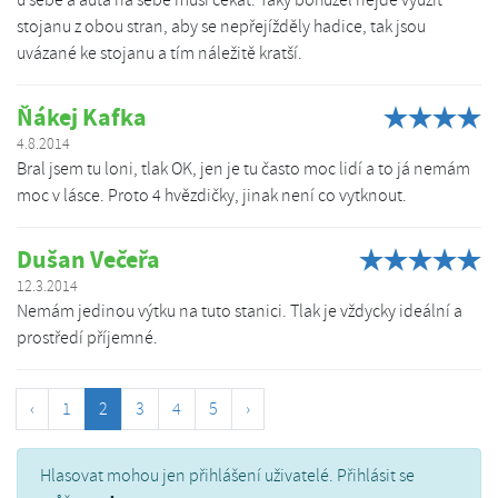
u sebe a auta na sebe musí čekat. Taky bohužel nejde využít
stojanu z obou stran, aby se nepřejížděly hadice, tak jsou
uvázané ke stojanu a tím náležitě kratší.
Ňákej Kafka
4.8.2014
Bral jsem tu loni, tlak OK, jen je tu často moc lidí a to já nemám
moc v lásce. Proto 4 hvězdičky, jinak není co vytknout.
Dušan Večeřa
12.3.2014
Nemám jedinou výtku na tuto stanici. Tlak je vždycky ideální a
prostředí příjemné.
‹
1
2
3
4
5
›
Hlasovat mohou jen přihlášení uživatelé. Přihlásit se