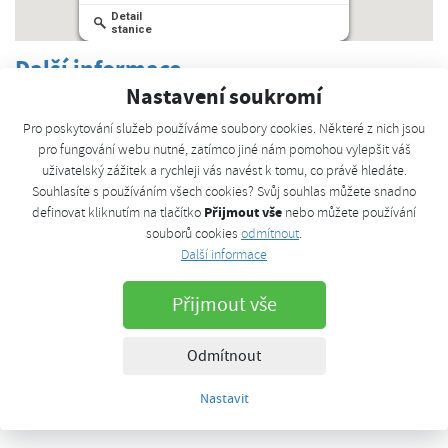
Detail
stanice
Další informace
Nastavení soukromí
Otevírací doba
Pro poskytování služeb používáme soubory cookies. Některé z nich jsou
Po-Ne: 00:00 - 24:00
pro fungování webu nutné, zatímco jiné nám pomohou vylepšit váš
Hotovost:
uživatelský zážitek a rychleji vás navést k tomu, co právě hledáte.
Kreditní karta:
Souhlasíte s používáním všech cookies? Svůj souhlas můžete snadno
CNG karta:
Přijmout vše
definovat kliknutím na tlačítko
nebo můžete používání
souborů cookies
odmítnout
.
CCS:
Další informace
Debetní karta:
Koncovka NGV1:
3x
Přijmout vše
Veřejná stanice:
Ano
GPS:
49.52200610, 15.34762810
Odmítnout
Cena:
41.80 Kč/kg,
29.86 Kč/m3
Nastavit
Biometan: