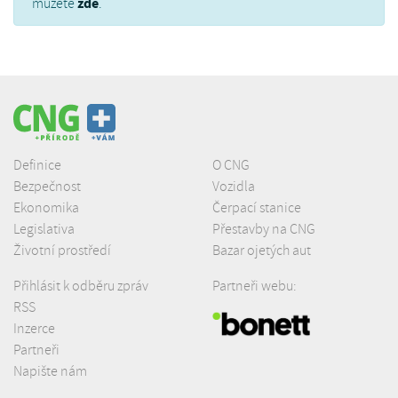
zde
můžete
.
Definice
O CNG
Bezpečnost
Vozidla
Ekonomika
Čerpací stanice
Legislativa
Přestavby na CNG
Životní prostředí
Bazar ojetých aut
Přihlásit k odběru zpráv
Partneři webu:
RSS
Inzerce
Partneři
Napište nám