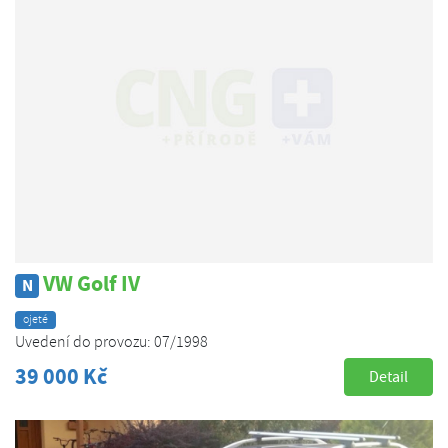
VW Golf IV
N
ojeté
Uvedení do provozu: 07/1998
39 000 Kč
Detail