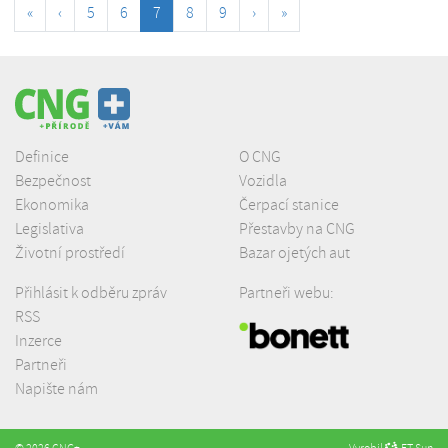
«
‹
5
6
7
8
9
›
»
Definice
O CNG
Bezpečnost
Vozidla
Ekonomika
Čerpací stanice
Legislativa
Přestavby na CNG
Životní prostředí
Bazar ojetých aut
Přihlásit k odběru zpráv
Partneři webu:
RSS
Inzerce
Partneři
Napište nám