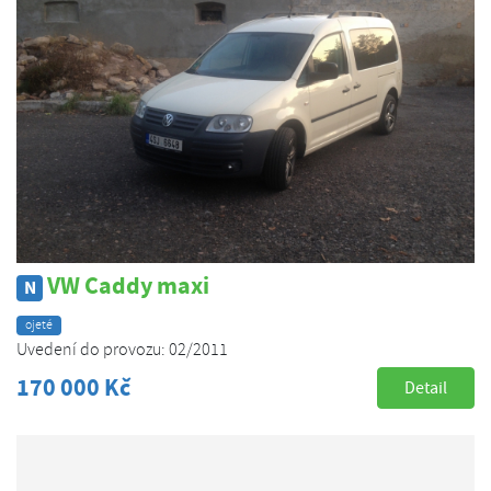
VW Caddy maxi
N
ojeté
Uvedení do provozu: 02/2011
170 000 Kč
Detail