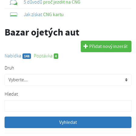
5 důvodů
proč jezdit na CNG
Jak získat
CNG kartu
Bazar ojetých aut
Přidat nový inzerát
Nabídka
Poptávka
148
4
Druh
Hledat