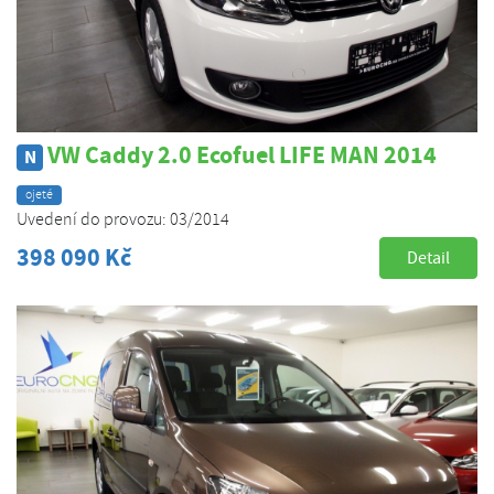
VW Caddy 2.0 Ecofuel LIFE MAN 2014
N
ojeté
Uvedení do provozu: 03/2014
398 090 Kč
Detail