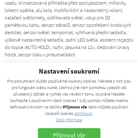
vzadu, klimatizovaná příhradka před spolujezdcem, mlhovky,
loketní opěrka, alu kola, multifunkční a nastavitelný volant,
natáčecí světlomety, ostřikovače světel, vstup pro SD
paměťovou kartu, senzor stěračů, senzor opotřebení brzdových
destiček, senzor světel, tempomat, vyhřívaná přední sedadla,
výškově nastavitelná sedadla, zadní LED světla, asistent rozjezdu
do kopce (AUTO HOLD), isofix, zásuvka na 12v, sledování únavy
řidiče, senzor tlaku v pneumatikách
Po odeslání formuláře se Vám obratem
Nastavení soukromí
ozveme.
Pro poskytování služeb používáme soubory cookies. Některé z nich jsou
pro fungování webu nutné, zatímco jiné nám pomohou vylepšit váš
Jméno a příjmení
*
uživatelský zážitek a rychleji vás navést k tomu, co právě hledáte.
Souhlasíte s používáním všech cookies? Svůj souhlas můžete snadno
Přijmout vše
definovat kliknutím na tlačítko
nebo můžete používání
souborů cookies
odmítnout
.
Telefon
Další informace
Přijmout vše