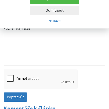
E-mail
*
Odmítnout
Nastavit
Poznámka/vzkaz
Komentáře k článku