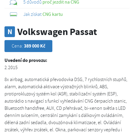
5 důvodů
proč jezdit na CNG
Jak získat
CNG kartu
Volkswagen Passat
N
389 000 Kč
Cena:
Uvedení do provozu:
2.2015
8x airbag, automatická převodovka DSG, 7 rychlostních stupňů,
alarm, automatická aktivace výstražných blinkrů, ABS,
protiprokluzový systém kol (ASR), stabilizační systém (ESP),
autorádio s navigací s funkcí vyhledávání CNG čerpacích stanic,
Bluetooth handsfree, AUX, CD přehrávač, bi-xenon světla s LED
denním svícením, centrální zamykání s dálkovým ovládáním,
dělená zadní sedadla, dvouzónová klimatizace, el. Ovládání
zrcátek, výhřev zrcátek, el. Okna, parkovací senzory vepředu i