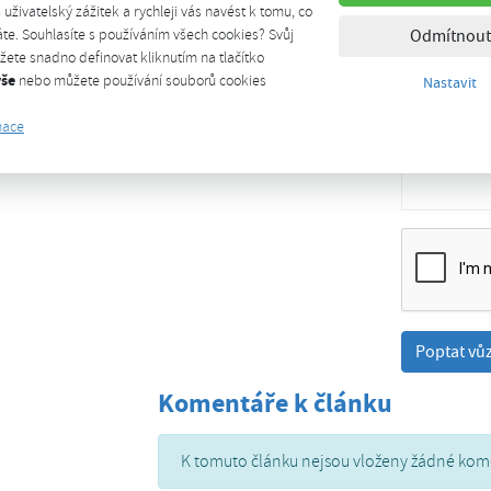
š uživatelský zážitek a rychleji vás navést k tomu, co
E-mail
*
te. Souhlasíte s používáním všech cookies? Svůj
Odmítnout
ete snadno definovat kliknutím na tlačítko
vše
nebo můžete používání souborů cookies
Nastavit
Poznámka/vzkaz
mace
Komentáře k článku
K tomuto článku nejsou vloženy žádné kom