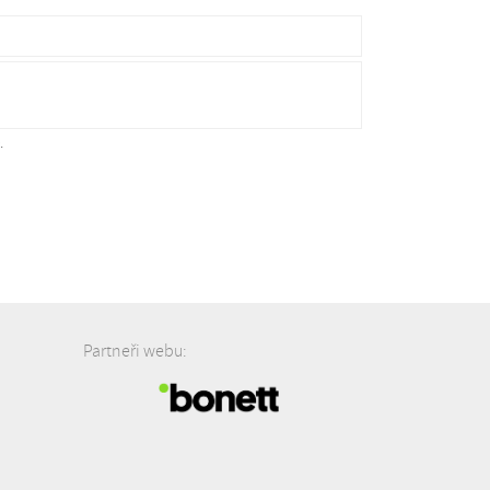
.
Partneři webu: