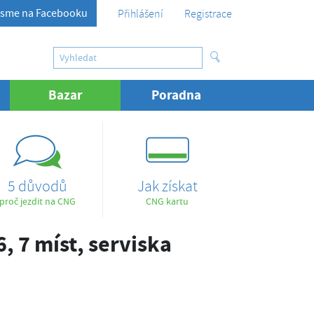
sme na Facebooku
Přihlášení
Registrace
Bazar
(aktuální)
Poradna
5 důvodů
Jak získat
proč jezdit na CNG
CNG kartu
, 7 míst, serviska