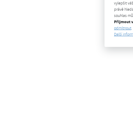
vylepšit vá
právě hledá
souhlas můž
Přijmout 
odmítnout
.
Další infor