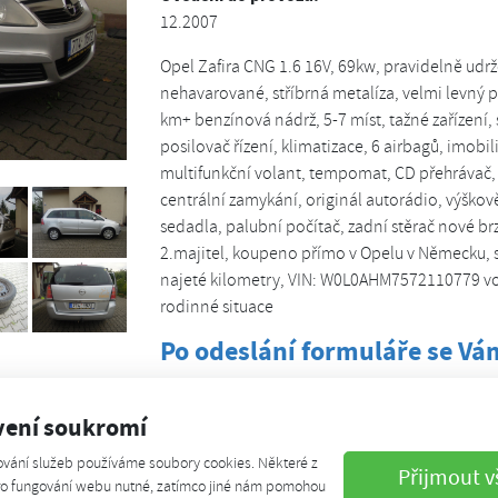
12.2007
Opel Zafira CNG 1.6 16V, 69kw, pravidelně udr
nehavarované, stříbrná metalíza, velmi levný p
km+ benzínová nádrž, 5-7 míst, tažné zařízení
posilovač řízení, klimatizace, 6 airbagů, imobil
multifunkční volant, tempomat, CD přehrávač, 
centrální zamykání, originál autorádio, výškov
sedadla, palubní počítač, zadní stěrač nové br
2.majitel, koupeno přímo v Opelu v Německu, s
najeté kilometry, VIN: W0L0AHM7572110779 voz
rodinné situace
Po odeslání formuláře se V
Jméno a příjmení
*
vení soukromí
Telefon
ování služeb používáme soubory cookies. Některé z
Přijmout v
pro fungování webu nutné, zatímco jiné nám pomohou