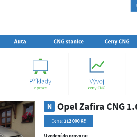
J
Auta
CNG stanice
Ceny CNG
Příklady
Vývoj
z praxe
ceny CNG
Opel Zafira CNG 1.6
N
112 000 Kč
Cena:
Uvedení do provozu: