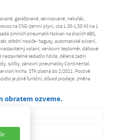
žované, garážované, servisované, nekuřák,
rovoz na CNG (zemní plyn), cca 1,30-1,50 Kč na 1
, sada zimních pneumatik Nokian na discích ABS,
izér, střešní nosiče- hagusy, automatické svícení,
nastavitelný volant, venkovní teploměr, dálkové
ě nastavitelné sedadlo řidiče, dělená zadní
zdy, svíčky, zánovní pneumatiky Continental,
ervisní kniha. STK platná do 2/2021. Poctivě
idlo je plně funkční, důvod prodeje: změna
ám obratem ozveme.
še