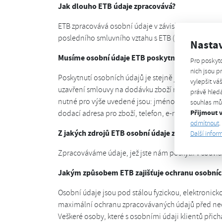
Jak dlouho ETB údaje zpracovává?
ETB zpracovává osobní údaje v závislosti na účelu p
posledního smluvního vztahu s ETB (resp. od usku
Nasta
Musíme osobní údaje ETB poskytnout?
Pro poskyt
nich jsou 
Poskytnutí osobních údajů je stejně jako uzavření 
vylepšit vá
uzavření smlouvy na dodávku zboží nebo poskytnut
právě hledá
nutné pro výše uvedené jsou: jméno a příjmení jde-l
souhlas můž
Přijmout 
dodací adresa pro zboží, telefon, e-mailová adresa
odmítnout
.
Z jakých zdrojů ETB osobní údaje získává?
Další infor
Zpracováváme údaje, jež jste nám poskytli v souvis
Jakým způsobem ETB zajišťuje ochranu osobníc
Osobní údaje jsou pod stálou fyzickou, elektronic
maximální ochranu zpracovávaných údajů před neo
Veškeré osoby, které s osobními údaji klientů přic