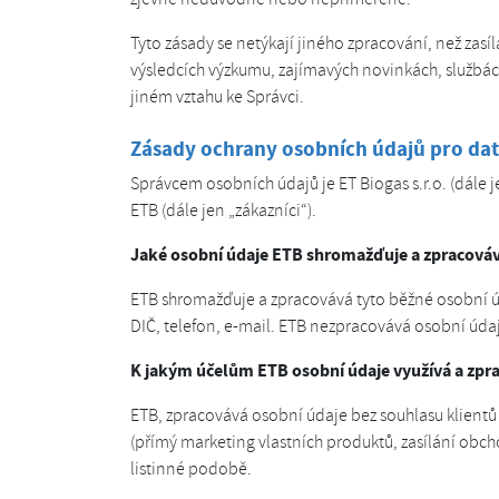
Tyto zásady se netýkají jiného zpracování, než zasí
výsledcích výzkumu, zajímavých novinkách, službác
jiném vztahu ke Správci.
Zásady ochrany osobních údajů pro dat
Správcem osobních údajů je ET Biogas s.r.o. (dále 
ETB (dále jen „zákazníci“).
Jaké osobní údaje ETB shromažďuje a zpracová
ETB shromažďuje a zpracovává tyto běžné osobní údaj
DIČ, telefon, e-mail. ETB nezpracovává osobní údaj
K jakým účelům ETB osobní údaje využívá a zpr
ETB, zpracovává osobní údaje bez souhlasu klientů
(přímý marketing vlastních produktů, zasílání obc
listinné podobě.