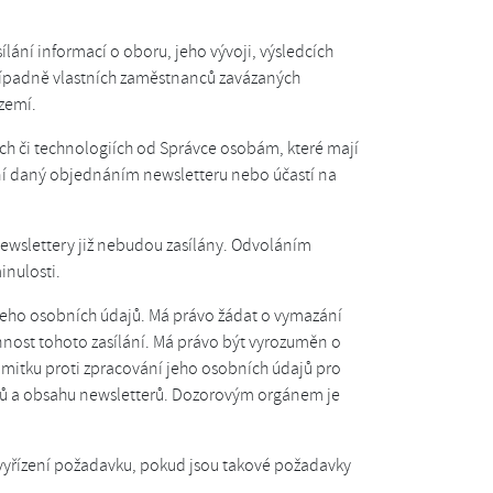
lání informací o oboru, jeho vývoji, výsledcích
řípadně vlastních zaměstnanců zavázaných
zemí.
ách či technologiích od Správce osobám, které mají
ení daný objednáním newsletteru nebo účastí na
newslettery již nebudou zasílány. Odvoláním
inulosti.
 jeho osobních údajů. Má právo žádat o vymazání
nnost tohoto zasílání. Má právo být vyrozuměn o
ámitku proti zpracování jeho osobních údajů pro
dajů a obsahu newsletterů. Dozorovým orgánem je
 vyřízení požadavku, pokud jsou takové požadavky