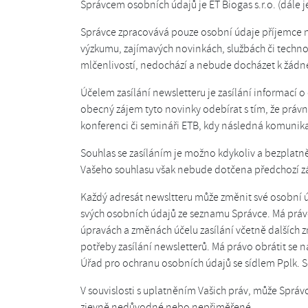
Správcem osobních údajů je ET Biogas s.r.o. (dále 
Správce zpracovává pouze osobní údaje příjemce new
výzkumu, zajímavých novinkách, službách či tech
mlčenlivostí, nedochází a nebude docházet k žádn
Účelem zasílání newsletteru je zasílání informací 
obecný zájem tyto novinky odebírat s tím, že práv
konferenci či semináři ETB, kdy následná komunik
Souhlas se zasíláním je možno kdykoliv a bezplatn
Vašeho souhlasu však nebude dotčena předchozí zák
Každý adresát newsltteru může změnit své osobní ú
svých osobních údajů ze seznamu Správce. Má právo
úpravách a změnách účelu zasílání včetně dalších 
potřeby zasílání newsletterů. Má právo obrátit se
Úřad pro ochranu osobních údajů se sídlem Pplk. S
V souvislosti s uplatněním Vašich práv, může Spr
zjevně nedůvodné nebo nepřiměřené.