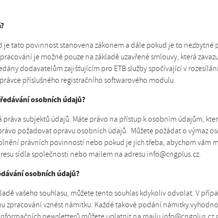
á?
je tato povinnost stanovena zákonem a dále pokud je to nezbytné p
Zpracování je možné pouze na základě uzavřené smlouvy, která zavazu
ány dodavatelům zajišťujícím pro ETB služby spočívající v rozesílání 
právce příslušného registračního softwarového modulu.
předávání osobních údajů?
vá práva subjektů údajů. Máte právo na přístup k osobním údajům, kt
právo požadovat opravu osobních údajů. Můžete požádat o výmaz oso
plnění právních povinností nebo pokud je jich třeba, abychom vám m
dresu sídla společnosti nebo mailem na adresu info@cngplus.cz.
edávání osobních údajů?
ladě vašeho souhlasu, můžete tento souhlas kdykoliv odvolat. V přípa
u zpracování vznést námitku. Každé takové podání námitky vyhodno
 informačních newsletterů můžete uplatnit na mailu info@cngplus.cz