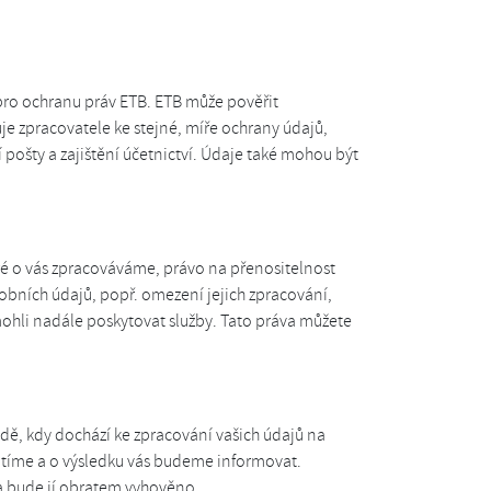
ro ochranu práv ETB. ETB může pověřit
je zpracovatele ke stejné, míře ochrany údajů,
pošty a zajištění účetnictví. Údaje také mohou být
eré o vás zpracováváme, právo na přenositelnost
bních údajů, popř. omezení jejich zpracování,
ohli nadále poskytovat služby. Tato práva můžete
dě, kdy dochází ke zpracování vašich údajů na
tíme a o výsledku vás budeme informovat.
 a bude jí obratem vyhověno.