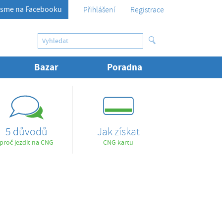
sme na Facebooku
Přihlášení
Registrace
Bazar
Poradna
5 důvodů
Jak získat
proč jezdit na CNG
CNG kartu