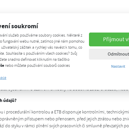
o dobu trvání jakéhokoliv smluvního vztahu, případně od přihlášení se
tečnění akce), nebo dokud nebyl odvolán souhlas se zpracováním úda
vení soukromí
ování služeb používáme soubory cookies. Některé z
Přijmout v
pro fungování webu nutné, zatímco jiné nám pomohou
smlouvy s ETB či účast na akci dobrovolné. Některé údaje jsou však n
š uživatelský zážitek a rychleji vás navést k tomu, co
í služby a bez některých údajů ETB nedokáže požadovanou dodávku z
te. Souhlasíte s používáním všech cookies? Svůj
Odmítnout
i o podnikající fyzickou osobu, též její obchodní firma, odlišující d
ete snadno definovat kliknutím na tlačítko
vše
.
nebo můžete používání souborů cookies
Nastavit
mace
losti s jednáním o uzavření smlouvy na dodávku zboží či služeb, nebo 
h údajů?
kou i procedurální kontrolou a ETB disponuje kontrolními, technickým
právněným přístupem nebo přenosem, před jejich ztrátou nebo znič
hází do styku v rámci plnění svých pracovních či smluvně převzatých p