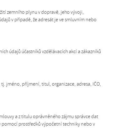
žití zemního plynu v dopravě, jeho vývoji,
údajů v případě, že adresát je ve smluvním nebo
ních údajů účastníků vzdělávacích akcí a zákazníků
j. jméno, příjmení, titul, organizace, adresa, IČO,
mlouvy a z titulu oprávněného zájmu správce dat
bě pomocí prostředků výpočetní techniky nebo v