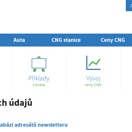
J
Auta
CNG stanice
Ceny CNG
Příklady
Vývoj
z praxe
ceny CNG
ch údajů
abázi adresátů newsletteru