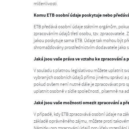
mlčenlivosti.
Komu ETB osobní údaje poskytuje nebo předáv
ETB předává osobní údaje státním orgánům, pokud 
zpracováním údajů třetí osobu, tzv. zpracovatele. 
jakou poskytuje sama ETB. Údaje tak mohou být před
shromažďovány prostřednictvím dodavatele jako s
Jaká jsou vaše práva ve vztahu ke zpracování a 
V souladu s platnou legislativou můžete uplatnit s
vybraných osobních údajů přímo jinému správci a 
pokud ovšem není nutné dále je zpracovávat pro s
uplatnit osobně v sídle společnosti, písemně na a
Jaké jsou vaše možnosti omezit zpracování a př
V případě, kdy ETB zpracovává osobní údaje na zák
základě oprávněného zájmu, můžete proti takovém
Námitku pro zpracování údajů pro účely rozesílání