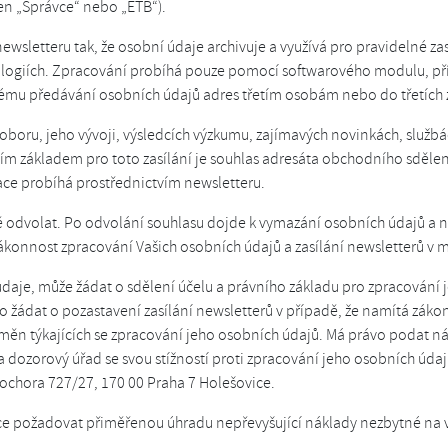
jen „Správce“ nebo „ETB“).
sletteru tak, že osobní údaje archivuje a využívá pro pravidelné zasí
nologiích. Zpracování probíhá pouze pomocí softwarového modulu, p
ému předávání osobních údajů adres třetím osobám nebo do třetích 
o oboru, jeho vývoji, výsledcích výzkumu, zajímavých novinkách, služb
ním základem pro toto zasílání je souhlas adresáta obchodního sděl
ace probíhá prostřednictvím newsletteru.
ě odvolat. Po odvolání souhlasu dojde k vymazání osobních údajů a 
onnost zpracování Vašich osobních údajů a zasílání newsletterů v m
daje, může žádat o sdělení účelu a právního základu pro zpracování
 žádat o pozastavení zasílání newsletterů v případě, že namítá záko
změn týkajících se zpracování jeho osobních údajů. Má právo podat n
 na dozorový úřad se svou stížností proti zpracování jeho osobních ú
ochora 727/27, 170 00 Praha 7 Holešovice.
ávce požadovat přiměřenou úhradu nepřevyšující náklady nezbytné na