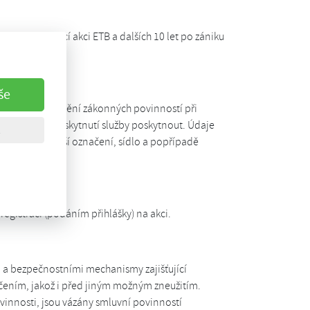
 na vzdělávací akci ETB a dalších 10 let po zániku
jů.
še
ezbytné pro splnění zákonných povinností při
boží nebo poskytnutí služby poskytnout. Údaje
odatek nebo další označení, sídlo a popřípadě
registrací (podáním přihlášky) na akci.
i a bezpečnostními mechanismy zajišťující
ením, jakož i před jiným možným zneužitím.
ovinnosti, jsou vázány smluvní povinností