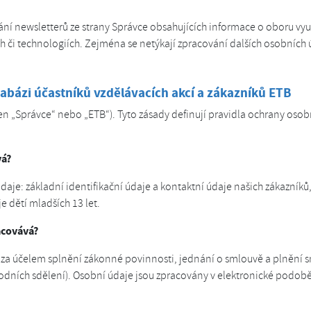
lání newsletterů ze strany Správce obsahujících informace o oboru vyu
h či technologiích. Zejména se netýkají zpracování dalších osobních 
abázi účastníků vzdělávacích akcí a zákazníků ETB
jen „Správce“ nebo „ETB“). Tyto zásady definují pravidla ochrany osob
vá?
e: základní identifikační údaje a kontaktní údaje našich zákazníků, t
e dětí mladších 13 let.
acovává?
 za účelem splnění zákonné povinnosti, jednání o smlouvě a plnění s
hodních sdělení). Osobní údaje jsou zpracovány v elektronické podo