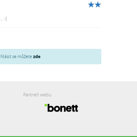
. :(
zde
ihlásit se můžete
.
Partneři webu: