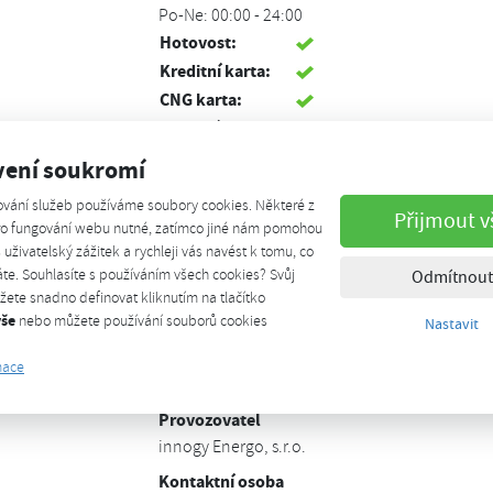
Po-Ne: 00:00 - 24:00
Hotovost:
Kreditní karta:
CNG karta:
Debetní karta:
Koncovka NGV1:
2x
vení soukromí
Veřejná stanice:
Ano
ování služeb používáme soubory cookies. Některé z
GPS:
49.18344190, 16.67172470
Přijmout v
pro fungování webu nutné, zatímco jiné nám pomohou
Cena:
41.80 Kč/kg,
š uživatelský zážitek a rychleji vás navést k tomu, co
29.86 Kč/m3
te. Souhlasíte s používáním všech cookies? Svůj
Odmítnout
ete snadno definovat kliknutím na tlačítko
Kontakt
vše
nebo můžete používání souborů cookies
Nastavit
Adresa
mace
Hviezdoslavova 1276/1, Brno, 62700
Provozovatel
innogy Energo, s.r.o.
Kontaktní osoba