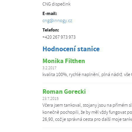
CNG dispečink
E-mail:
cng@innogy.cz
Telefon:
+420 267 973 973
Hodnocení stanice
Monika Filthen
3.2.2017
kvalita 100%, rychlé naplnění, plná nádrž. vše
Roman Gorecki
23.7.2015
Včera jsem tankoval, stojany jsou na přímém sl
konečně pochopili, že by měl vždy fungovat pom
26,90, což je správná cesta pro další moje tan