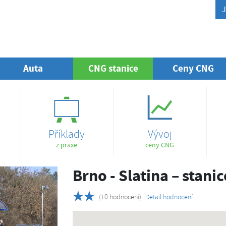
J
Auta
CNG stanice
(aktuální)
Ceny CNG
Příklady
Vývoj
z praxe
ceny CNG
Brno - Slatina – stani
(10 hodnocení)
Detail hodnocení