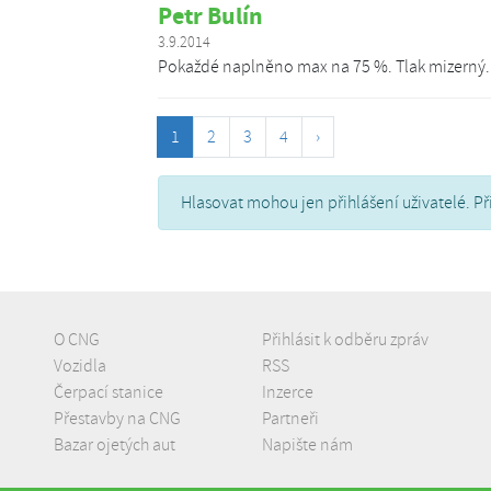
Petr Bulín
3.9.2014
Pokaždé naplněno max na 75 %. Tlak mizerný...
1
2
3
4
›
Hlasovat mohou jen přihlášení uživatelé. Př
O CNG
Přihlásit k odběru zpráv
Vozidla
RSS
Čerpací stanice
Inzerce
Přestavby na CNG
Partneři
Bazar ojetých aut
Napište nám