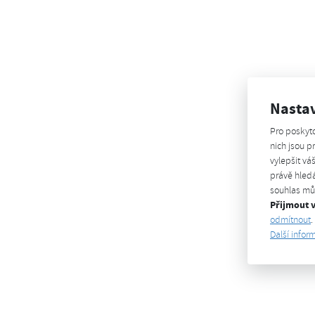
Nasta
Pro poskyt
nich jsou 
vylepšit vá
právě hledá
souhlas můž
Přijmout 
odmítnout
.
Další infor