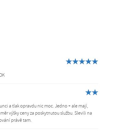
 OK
unci a tlak opravdu nic moc. Jedno + ale mají,
ěr výšky ceny za poskytnutou službu. Slevili na
kování právě tam.