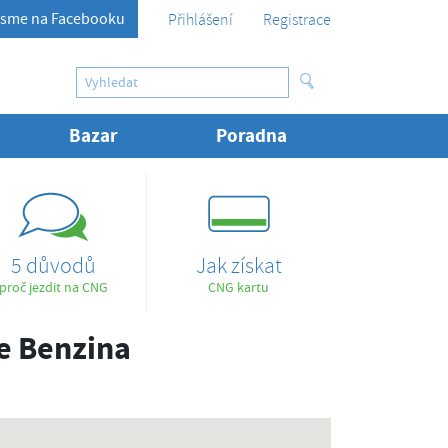
sme na Facebooku
Přihlášení
Registrace
Bazar
Poradna
5 důvodů
Jak získat
proč jezdit na CNG
CNG kartu
ce Benzina