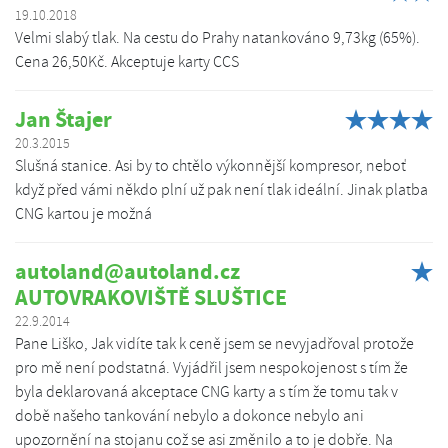
19.10.2018
Velmi slabý tlak. Na cestu do Prahy natankováno 9,73kg (65%).
Cena 26,50Kč. Akceptuje karty CCS
Jan Štajer
20.3.2015
Slušná stanice. Asi by to chtělo výkonnější kompresor, neboť
když před vámi někdo plní už pak není tlak ideální. Jinak platba
CNG kartou je možná
autoland@autoland.cz
AUTOVRAKOVIŠTĚ SLUŠTICE
22.9.2014
Pane Liško, Jak vidíte tak k ceně jsem se nevyjadřoval protože
pro mě není podstatná. Vyjádřil jsem nespokojenost s tím že
byla deklarovaná akceptace CNG karty a s tím že tomu tak v
době našeho tankování nebylo a dokonce nebylo ani
upozornění na stojanu což se asi změnilo a to je dobře. Na