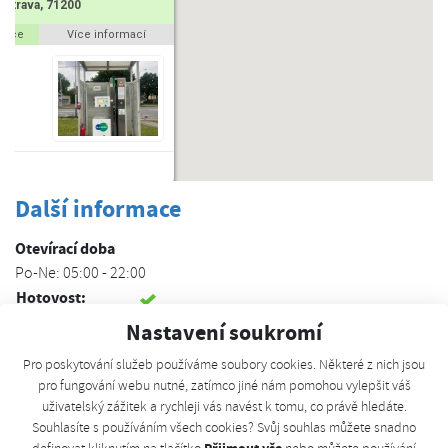
Ostrava, 71200
rmace
Více informací
a
g
Další informace
Otevírací doba
Po-Ne: 05:00 - 22:00
Hotovost:
Kreditní karta:
Nastavení soukromí
CNG karta:
Pro poskytování služeb používáme soubory cookies. Některé z nich jsou
Koncovka NGV1:
1x
pro fungování webu nutné, zatímco jiné nám pomohou vylepšit váš
Veřejná stanice:
Ano
uživatelský zážitek a rychleji vás navést k tomu, co právě hledáte.
GPS:
49.85958310, 18.29438580
Souhlasíte s používáním všech cookies? Svůj souhlas můžete snadno