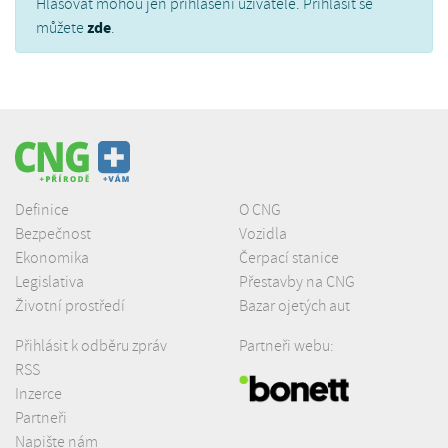
Hlasovat mohou jen přihlášení uživatelé. Přihlásit se
zde
můžete
.
Definice
O CNG
Bezpečnost
Vozidla
Ekonomika
Čerpací stanice
Legislativa
Přestavby na CNG
Životní prostředí
Bazar ojetých aut
Přihlásit k odběru zpráv
Partneři webu:
RSS
Inzerce
Partneři
Napište nám