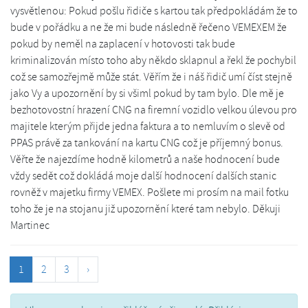
vysvětlenou: Pokud pošlu řidiče s kartou tak předpokládám že to
bude v pořádku a ne že mi bude následně řečeno VEMEXEM že
pokud by neměl na zaplacení v hotovosti tak bude
kriminalizován místo toho aby někdo sklapnul a řekl že pochybil
což se samozřejmě může stát. Věřím že i náš řidič umí číst stejně
jako Vy a upozornění by si všiml pokud by tam bylo. Dle mě je
bezhotovostní hrazení CNG na firemní vozidlo velkou úlevou pro
majitele kterým přijde jedna faktura a to nemluvím o slevě od
PPAS právě za tankování na kartu CNG což je příjemný bonus.
Věřte že najezdíme hodně kilometrů a naše hodnocení bude
vždy sedět což dokládá moje další hodnocení dalších stanic
rovněž v majetku firmy VEMEX. Pošlete mi prosím na mail fotku
toho že je na stojanu již upozornění které tam nebylo. Děkuji
Martinec
1
2
3
›