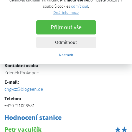
Přijmout vše
definovat kliknutím na tlačítko
nebo můžete používání
Cena:
39.90 Kč/kg,
souborů cookies
odmítnout
.
28.5 Kč/m3
Další informace
Kontakt
Přijmout vše
Adresa
Bohumínská, Ostrava, 71200
Odmítnout
Provozovatel
Nastavit
biomotion od biogeen Mobility
Kontaktní osoba
Zdeněk Prokopec
E-mail:
cng-cz@biogeen.de
Telefon:
+420721008581
Hodnocení stanice
Petr vaculčík