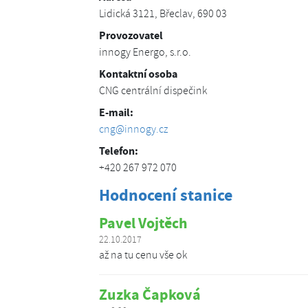
Lidická 3121, Břeclav, 690 03
Provozovatel
innogy Energo, s.r.o.
Kontaktní osoba
CNG centrální dispečink
E-mail:
cng@innogy.cz
Telefon:
+420 267 972 070
Hodnocení stanice
Pavel Vojtěch
22.10.2017
až na tu cenu vše ok
Zuzka Čapková