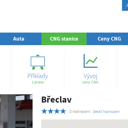
J
Auta
CNG stanice
(aktuální)
Ceny CNG
Příklady
Vývoj
z praxe
ceny CNG
Břeclav
(3 hodnocení)
Detail hodnocení