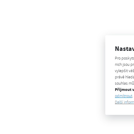
Nasta
Pro poskyt
nich jsou 
vylepšit vá
právě hledá
souhlas můž
Přijmout 
odmítnout
.
Další infor