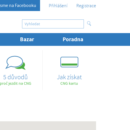
sme na Facebooku
Přihlášení
Registrace
Bazar
Poradna
5 důvodů
Jak získat
proč jezdit na CNG
CNG kartu