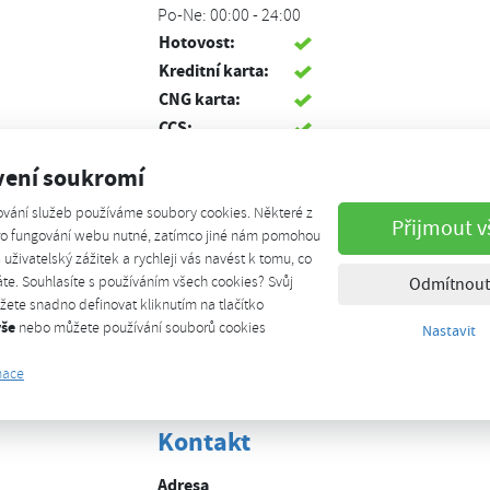
Po-Ne: 00:00 - 24:00
Hotovost:
Kreditní karta:
CNG karta:
CCS:
Debetní karta:
vení soukromí
Koncovka NGV1:
2x
Veřejná stanice:
Ano
ování služeb používáme soubory cookies. Některé z
Přijmout v
pro fungování webu nutné, zatímco jiné nám pomohou
GPS:
48.77762690, 16.89833560
š uživatelský zážitek a rychleji vás navést k tomu, co
Cena:
41.80 Kč/kg,
te. Souhlasíte s používáním všech cookies? Svůj
Odmítnout
29.86 Kč/m3
ete snadno definovat kliknutím na tlačítko
Biometan:
vše
nebo můžete používání souborů cookies
Nastavit
mace
Stanice mimo provoz až do odvolání.
Kontakt
Adresa