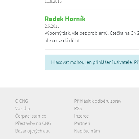
11.8.2015
Radek Horník
2.6.2015
Výborný tlak, vše bez problémů. Čtečka na CNG 
ale co se dá dělat.
Hlasovat mohou jen přihlášení uživatelé. Př
O CNG
Přihlásit k odběru zpráv
Vozidla
RSS
Čerpací stanice
Inzerce
Přestavby na CNG
Partneři
Bazar ojetých aut
Napište nám