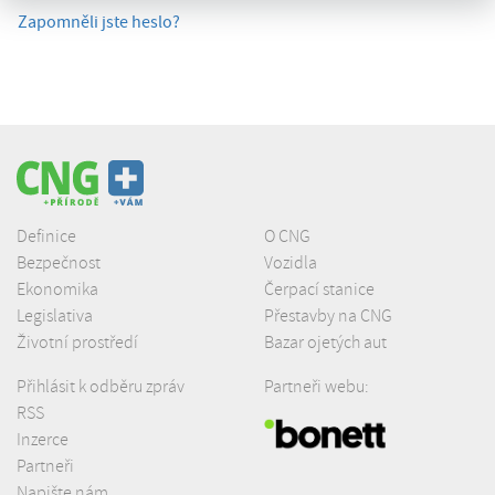
Zapomněli jste heslo?
Definice
O CNG
Bezpečnost
Vozidla
Ekonomika
Čerpací stanice
Legislativa
Přestavby na CNG
Životní prostředí
Bazar ojetých aut
Přihlásit k odběru zpráv
Partneři webu:
RSS
Inzerce
Partneři
Napište nám