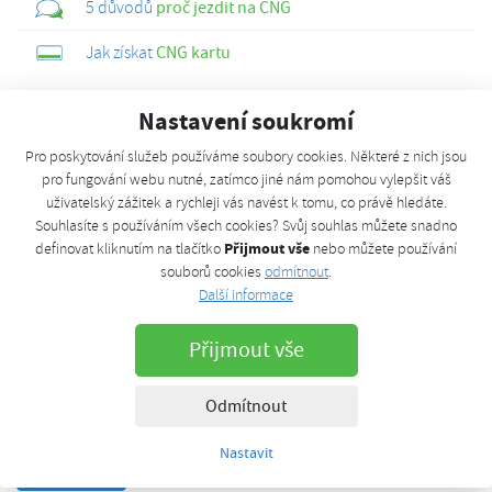
5 důvodů
proč jezdit na CNG
Jak získat
CNG kartu
Nastavení soukromí
Možnosti
Pro poskytování služeb používáme soubory cookies. Některé z nich jsou
Uživatelský profil
pro fungování webu nutné, zatímco jiné nám pomohou vylepšit váš
uživatelský zážitek a rychleji vás navést k tomu, co právě hledáte.
Souhlasíte s používáním všech cookies? Svůj souhlas můžete snadno
E-mail
Přijmout vše
definovat kliknutím na tlačítko
nebo můžete používání
souborů cookies
odmítnout
.
Další informace
Heslo
Přijmout vše
Odmítnout
Přihlásit trvale
Nastavit
Přihlásit se