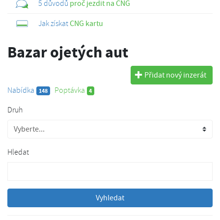
5 důvodů
proč jezdit na CNG
Jak získat
CNG kartu
Bazar ojetých aut
Přidat nový inzerát
Nabídka
Poptávka
148
4
Druh
Hledat