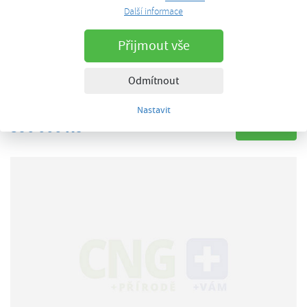
Další informace
Prodám VW Golf 1.4 TGI VII, Variant,
Přijmout vše
N
Odpočet DPH, ZÁRUKA, 1.maj.
Odmítnout
ojeté
Uvedení do provozu: 04/2018
Nastavit
390 000 Kč
Detail