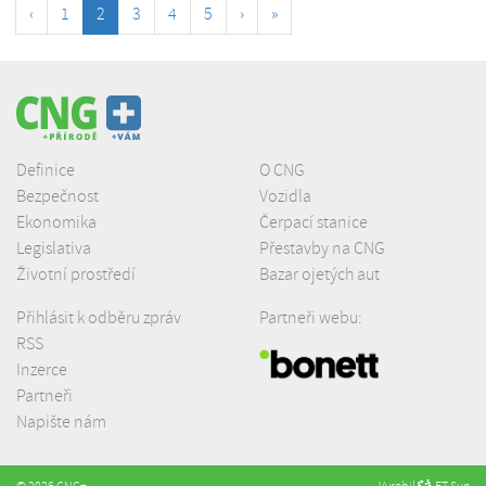
‹
1
2
3
4
5
›
»
Definice
O CNG
Bezpečnost
Vozidla
Ekonomika
Čerpací stanice
Legislativa
Přestavby na CNG
Životní prostředí
Bazar ojetých aut
Přihlásit k odběru zpráv
Partneři webu:
RSS
Inzerce
Partneři
Napište nám