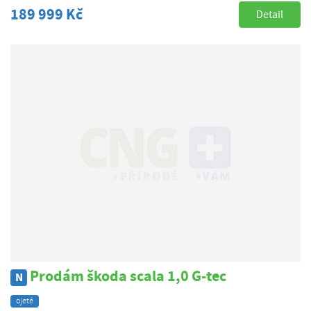
189 999 Kč
Detail
Prodám škoda scala 1,0 G-tec
N
ojeté