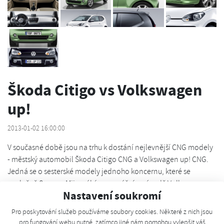
Škoda Citigo vs Volkswagen
up!
2013-01-02 16:00:00
V současné době jsou na trhu k dostání nejlevnější CNG modely
- městský automobil Škoda Citigo CNG a Volkswagen up! CNG.
Jedná se o sesterské modely jednoho koncernu, které se
společně Seatem Mii vyrábí v montážním závodě Volkswagenu v
Nastavení soukromí
Bratislavě. Vozy sdílí stejnou techniku, v detailech, které mohou
být pro někoho zásadní, jsou však odlišné.
Pro poskytování služeb používáme soubory cookies. Některé z nich jsou
pro fungování webu nutné, zatímco jiné nám pomohou vylepšit váš