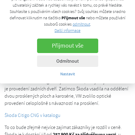
Podstatný rozdíl najdeme již v interiéru. Up! volí hravější formu
uživatelský zážitek a rychleji vás navést k tomu, co právě hledáte.
přístrojové desky, Citigo sází na její celoplastové provedení a
Souhlasíte s používáním všech cookies? Svůj souhlas můžete snadno
pestrost ukazuje v jiných interiérových částech, zejména u
Přijmout vše
definovat kliknutím na tlačítko
nebo můžete používání
dveří. Co se týká masky, oba vozy ji odvozují od svých
souborů cookies
odmítnout
.
koncernových sourozenců. U Škody najdeme masku chladiče s
Další informace
vertikálním mřížkováním, Volkswagenu dominuje logo
Přijmout vše
značky. Nepřehlédnutelnou odlišností u třídvéřové verze je
provedení partie zadního blatníku s napojením na zadní
sloupek. U Citigo působí usedlejším dojmem, u up! se zvedá
Odmítnout
zadní partie a automobilu se dostává sportovnějšího rázu. U
Nastavit
pětidvéřové verze pak rozdíly zadních partií nejsou tak
viditelné. Dalším designérským detailem, který stojí za srovnání
je provedení zadních dveří. Zatímco Škoda vsadila na oddělení
dvou prosklených ploch a karosérie, VW zvolilo optické
provedení celoplošně s návazností na prosklení.
Škoda Citigo CNG v katalogu
To co bude zřejmě nejvíce zajímat zákazníky je rozdíl v ceně.
257 900 Kč za třídvéřovou verzi
Škoda je k dostání již od
, u