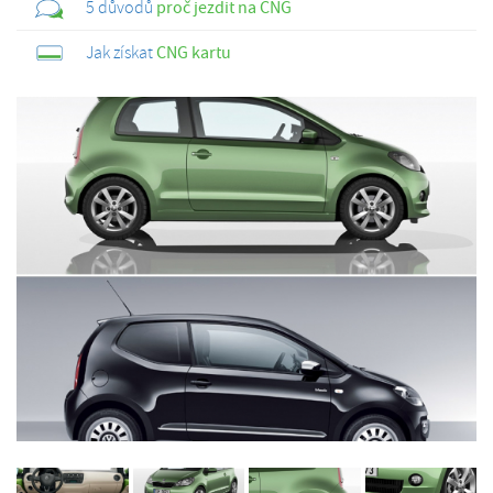
5 důvodů
proč jezdit na CNG
Jak získat
CNG kartu