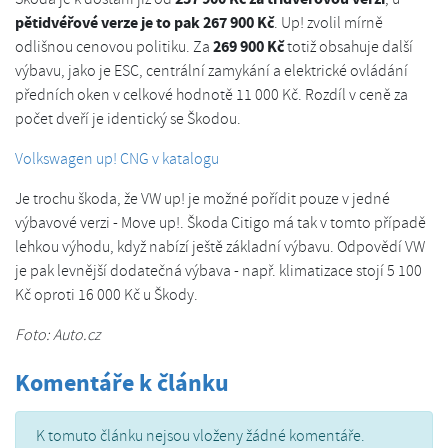
pětidvéřové verze je to pak 267 900 Kč
. Up! zvolil mírně
269 900 Kč
odlišnou cenovou politiku. Za
totiž obsahuje další
výbavu, jako je ESC, centrální zamykání a elektrické ovládání
předních oken v celkové hodnotě 11 000 Kč. Rozdíl v ceně za
počet dveří je identický se Škodou.
Volkswagen up! CNG v katalogu
Je trochu škoda, že VW up! je možné pořídit pouze v jedné
výbavové verzi - Move up!. Škoda Citigo má tak v tomto případě
lehkou výhodu, když nabízí ještě základní výbavu. Odpovědí VW
je pak levnější dodatečná výbava - např. klimatizace stojí 5 100
Kč oproti 16 000 Kč u Škody.
Foto: Auto.cz
Komentáře k článku
K tomuto článku nejsou vloženy žádné komentáře.