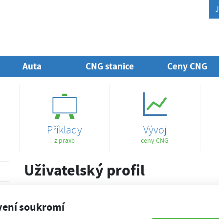
J
Auta
CNG stanice
Ceny CNG
Příklady
Vývoj
z praxe
ceny CNG
Uživatelský profil
E-mail
vení soukromí