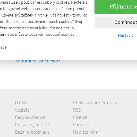
ování služeb používáme soubory cookies. Některé z
Přijmout v
Heslo
pro fungování webu nutné, zatímco jiné nám pomohou
š uživatelský zážitek a rychleji vás navést k tomu, co
te. Souhlasíte s používáním všech cookies? Svůj
Odmítnout
ete snadno definovat kliknutím na tlačítko
Přihlásit trvale
vše
nebo můžete používání souborů cookies
Nastavit
mace
Přihlásit se
Zapomněli jste heslo?
O CNG
Přihlásit k odběru zpráv
Vozidla
RSS
Čerpací stanice
Inzerce
Přestavby na CNG
Partneři
Bazar ojetých aut
Napište nám