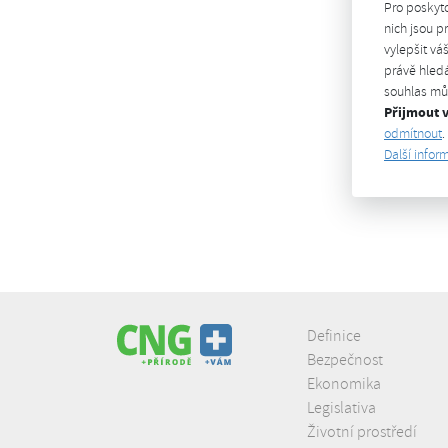
Pro poskyt
nich jsou 
vylepšit vá
právě hledá
souhlas můž
Přijmout 
odmítnout
.
Další infor
Definice
Bezpečnost
Ekonomika
Legislativa
Životní prostředí