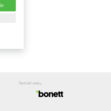
še
Partneři webu: