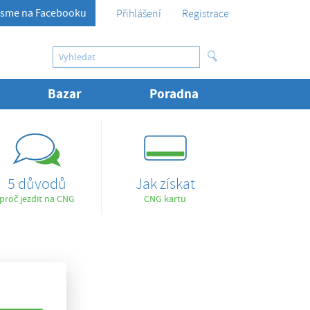
sme na Facebooku
Přihlášení
Registrace
Bazar
Poradna
5 důvodů
Jak získat
proč jezdit na CNG
CNG kartu