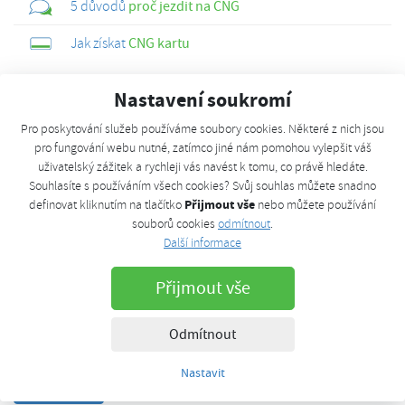
5 důvodů
proč jezdit na CNG
Jak získat
CNG kartu
Nastavení soukromí
Možnosti
Pro poskytování služeb používáme soubory cookies. Některé z nich jsou
Uživatelský profil
pro fungování webu nutné, zatímco jiné nám pomohou vylepšit váš
uživatelský zážitek a rychleji vás navést k tomu, co právě hledáte.
Souhlasíte s používáním všech cookies? Svůj souhlas můžete snadno
E-mail
Přijmout vše
definovat kliknutím na tlačítko
nebo můžete používání
souborů cookies
odmítnout
.
Další informace
Heslo
Přijmout vše
Odmítnout
Přihlásit trvale
Nastavit
Přihlásit se