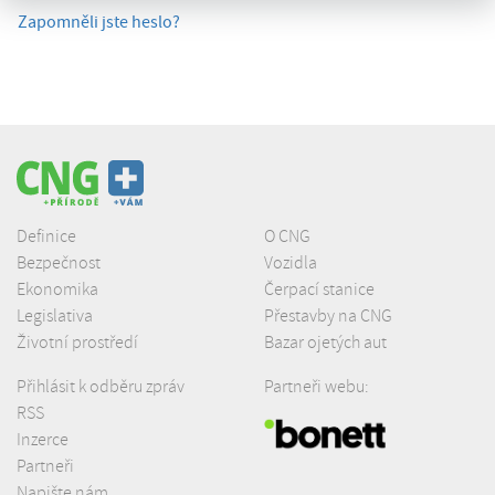
Zapomněli jste heslo?
Definice
O CNG
Bezpečnost
Vozidla
Ekonomika
Čerpací stanice
Legislativa
Přestavby na CNG
Životní prostředí
Bazar ojetých aut
Přihlásit k odběru zpráv
Partneři webu:
RSS
Inzerce
Partneři
Napište nám