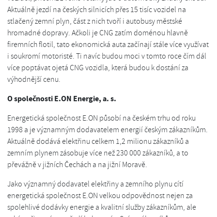
Aktuálně jezdí na českých silnicích přes 15 tisíc vozidel na
stlačený zemní plyn, část z nich tvoří i autobusy městské
hromadné dopravy. Ačkoli je CNG zatím doménou hlavně
firemních flotil, tato ekonomická auta začínají stále více využívat
i soukromí motoristé. Ti navíc budou moci v tomto roce čím dál
více poptávat ojetá CNG vozidla, která budou k dostání za
výhodnější cenu.
O společnosti E.ON Energie, a. s.
Energetická společnost E.ON působí na českém trhu od roku
1998 a je významným dodavatelem energií českým zákazníkům.
Aktuálně dodává elektřinu celkem 1,2 milionu zákazníků a
zemním plynem zásobuje více než 230 000 zákazníků, a to
převážně v jižních Čechách a na jižní Moravě.
Jako významný dodavatel elektřiny a zemního plynu cítí
energetická společnost E.ON velkou odpovědnost nejen za
spolehlivé dodávky energie a kvalitní služby zákazníkům, ale