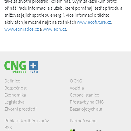
také za životní prostředí kolem nás. Svým zákazníkům proto
přináší řadu informací a služeb, které pomáhají šetřit přírodu a
snižovat jejich spotřebu energií. Více informací o těchto
aktivitách je možné najít na stránkách
www.ecofuture.cz
,
www.eonradce.cz
a
www.eon.cz
.
Definice
O CNG
Bezpečnost
Vozidla
Ekonomika
Čerpací stanice
Legislativa
Přestavby na CNG
Životní prostředí
Bazar ojetých aut
Přihlásit k odběru zpráv
Partneři webu:
RSS