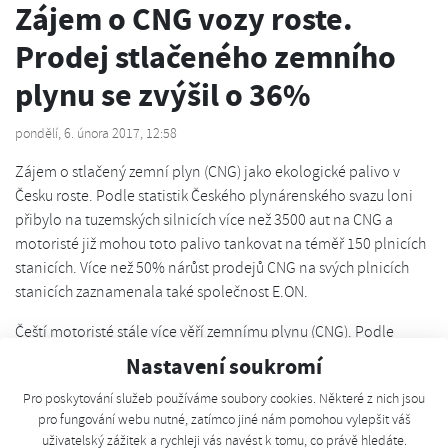
Zájem o CNG vozy roste.
Prodej stlačeného zemního
plynu se zvýšil o 36%
pondělí, 6. února 2017, 12:58
Zájem o stlačený zemní plyn (CNG) jako ekologické palivo v
Česku roste. Podle statistik Českého plynárenského svazu loni
přibylo na tuzemských silnicích více než 3500 aut na CNG a
motoristé již mohou toto palivo tankovat na téměř 150 plnicích
stanicích. Více než 50% nárůst prodejů CNG na svých plnicích
stanicích zaznamenala také společnost E.ON.
Čeští motoristé stále více věří zemnímu plynu (CNG). Podle
statistik Českého plynárenského svazu totiž loni dosáhla
Nastavení soukromí
spotřeba stlačeného zemního plynu jako paliva pro dopravu
Pro poskytování služeb používáme soubory cookies. Některé z nich jsou
3
téměř 60 milionů m
. Meziročně jde přitom o více než 36%
pro fungování webu nutné, zatímco jiné nám pomohou vylepšit váš
nárůst. Společnost E.ON, která na území České republiky
uživatelský zážitek a rychleji vás navést k tomu, co právě hledáte.