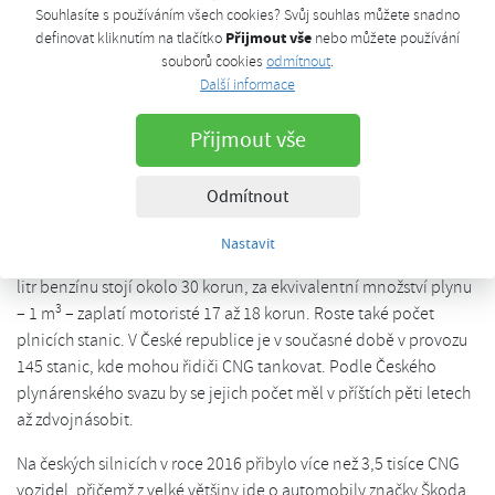
provozuje 19 plnicích stanic na CNG, zaznamenala meziroční
Souhlasíte s používáním všech cookies? Svůj souhlas můžete snadno
zvýšení zájmu o toto palivo o 53 procent. „Loni se nám podařilo
Přijmout vše
definovat kliknutím na tlačítko
nebo můžete používání
zprovoznit dalších pět nových plnicích stanic, z nichž většina je
souborů cookies
odmítnout
.
otevřena nonstop a motoristé v nich mohou platit CNG kartami i
Další informace
běžnými platebními kartami. Letos plánujeme síť plnicích stanic
Přijmout vše
rozšířit o další čtyři až šest,“ popisuje Petr Hrubý ze společnosti
E.ON Energie, a. s.
Odmítnout
Za růstem zájmu o CNG stojí především výhodná cena. Pokud
totiž vezmeme v úvahu pouze cenu samotného paliva, pohybují
Nastavit
se náklady na jeden ujetý kilometr okolo jedné koruny. Zatímco
litr benzínu stojí okolo 30 korun, za ekvivalentní množství plynu
3
– 1 m
– zaplatí motoristé 17 až 18 korun. Roste také počet
plnicích stanic. V České republice je v současné době v provozu
145 stanic, kde mohou řidiči CNG tankovat. Podle Českého
plynárenského svazu by se jejich počet měl v příštích pěti letech
až zdvojnásobit.
Na českých silnicích v roce 2016 přibylo více než 3,5 tisíce CNG
vozidel, přičemž z velké většiny jde o automobily značky Škoda.