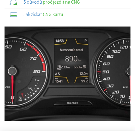
5 důvodů
proč jezdit na CNG
Jak získat
CNG kartu