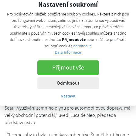
Seat je evropským lídrem v
Nastavení soukromí
oblasti CNG. Techniku bude
Pro poskytování služeb používáme soubory cookies. Některé z nich jsou
pro fungování webu nutné, zatímco jiné nám pomohou vylepšit váš
vyvíjet pro celý koncern
uživatelský zážitek a rychleji vás navést k tomu, co právě hledáte.
Souhlasíte s používáním všech cookies? Svůj souhlas můžete snadno
Přijmout vše
definovat kliknutím na tlačítko
nebo můžete používání
pondělí, 16. dubna 2018, 09:34
souborů cookies
odmítnout
.
Technické centrum automobilky Seat stvoří techniku pohonu na
Další informace
CNG pro celý koncern Volkswagen. Na kongresu to potvrdil
Přijmout vše
předseda představenstva.
V posledních týdnech se hodně psalo o konceptu Škoda Vision
Odmítnout
X, respektive o jeho unikátním hybridním CNG pohonu.
Průkopníkem technologií na stlačený zemní plyn by se však do
Nastavit
budoucna v rámci koncernu Volkswagen měla stát automobilka
Seat. „Využívání zemního plynu pro automobilovou dopravu má
velký obchodní potenciál,“ uvedl Luca de Meo, předseda
představenstva.
„Chceme, aby to byla technika vyrobená ve Španělsku. Chceme