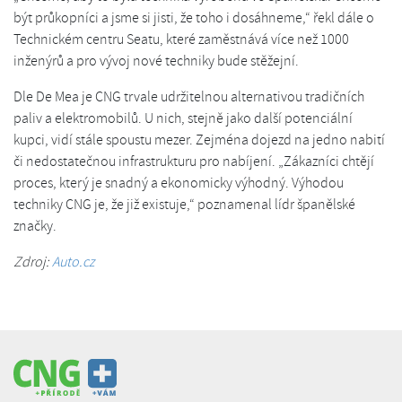
být průkopníci a jsme si jisti, že toho i dosáhneme,“ řekl dále o
Technickém centru Seatu, které zaměstnává více než 1000
inženýrů a pro vývoj nové techniky bude stěžejní.
Dle De Mea je CNG trvale udržitelnou alternativou tradičních
paliv a elektromobilů. U nich, stejně jako další potenciální
kupci, vidí stále spoustu mezer. Zejména dojezd na jedno nabití
či nedostatečnou infrastrukturu pro nabíjení. „Zákazníci chtějí
proces, který je snadný a ekonomicky výhodný. Výhodou
techniky CNG je, že již existuje,“ poznamenal lídr španělské
značky.
Zdroj:
Auto.cz