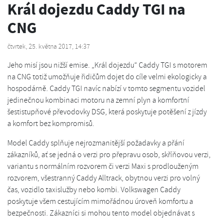
Král dojezdu Caddy TGI na
CNG
čtvrtek, 25. května 2017, 14:37
Jeho misí jsou nižší emise. „Král dojezdu“ Caddy TGI s motorem
na CNG totiž umožňuje řidičům dojet do cíle velmi ekologicky a
hospodárně. Caddy TGI navíc nabízí v tomto segmentu vozidel
jedinečnou kombinaci motoru na zemní plyn a komfortní
šestistupňové převodovky DSG, která poskytuje potěšení z jízdy
a komfort bez kompromisů.
Model Caddy splňuje nejrozmanitější požadavky a přání
zákazníků, ať se jedná o verzi pro přepravu osob, skříňovou verzi,
variantu s normálním rozvorem či verzi Maxi s prodlouženým
rozvorem, všestranný Caddy Alltrack, obytnou verzi pro volný
čas, vozidlo taxislužby nebo kombi. Volkswagen Caddy
poskytuje všem cestujícím mimořádnou úroveň komfortu a
bezpečnosti. Zákazníci si mohou tento model objednávat s