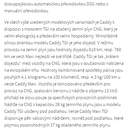
dvouspojkovou automatickou převodovkou DSG nebo s
manuální převodovkou.
Ve všech výše uvedených modelových variantách je Caddy k
dispozici s motorem TGI na stlačený zemní plyn CNG, který je
velmi ekologický a především velmi hospodárný. Mimořádně
silnou stránkou modelu Caddy TGI je jeho dojezd. V režimu
provozu na zemní plyn jsou hodnoty dojezdu 610 km, resp. 760
km ve verzi Maxi nejlepší ve své třídě. Caddy TGI je tak „králem
dojezdu“ mezi vozidly na CNG, která jsou v současnosti nabízena
na evropském trhu. Hodnoty kombinované spotřeby paliva jsou
pouhých 4,1 kilogramu na 100 kilometrů, resp. 4,3 kg/100 km u
verze Caddy Maxi. Vozidlo je koncipováno především pro
provoz na CNG, spalování benzinu z nádrže o objemu 13 litrů
přichází ke slovu pouze za specifických provozních podmínek.
Nádrže na CNG s kapacitou 26 kg zemního plynu jsou u modelu
Caddy TGI uloženy pod podlahou. Verze Caddy Maxi TGI
disponuje pěti válcovými nádržemi, rovněž pod podlahou, které
pojmou pozoruhodných 37 kg stlačeného zemního plynu.