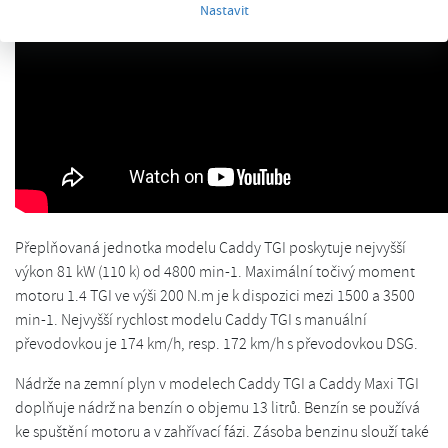
Nastavit
Přeplňovaná jednotka modelu Caddy TGI poskytuje nejvyšší
výkon 81 kW (110 k) od 4800 min-1. Maximální točivý moment
motoru 1.4 TGI ve výši 200 N.m je k dispozici mezi 1500 a 3500
min-1. Nejvyšší rychlost modelu Caddy TGI s manuální
převodovkou je 174 km/h, resp. 172 km/h s převodovkou DSG.
Nádrže na zemní plyn v modelech Caddy TGI a Caddy Maxi TGI
doplňuje nádrž na benzín o objemu 13 litrů. Benzín se používá
ke spuštění motoru a v zahřívací fázi. Zásoba benzinu slouží také