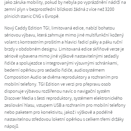
jako záruka mobility, pokud by nebyla po vyprázdnění nádrží na
zemní plyn v bezprostřední blízkosti žádná z více než 3200
plnicích stanic CNG v Evropě.
Nový Caddy Edition TGI, limitovaná edice, nabízí bohatou
sériovou výbavu, která zahrnuje mimo jiné multifunkční kožený
volant s kontrastním prošitím a hlavici řadicí páky a páku ruční
brzdy v obdobném designu. Limitovaná edice skříňové verze je
sériově vybavena mimo jiné výškově nastavitelnými sedadly
řidiče a spolujezdce s integrovanými výsuvnými schránkami,
bederní opěrkou pro sedadlo řidiče, audiosystémem
Composition Audio se dvěma reproduktory a rozhraním pro
mobilní telefony. TGI Edition ve verzi pro přepravu osob
disponuje výbavou rozšířenou navíc o navigační systém
Discover Media s šesti reproduktory, systémem elektronického
zesilování hlasu, vstupem USB a rozhraním pro mobilní telefony
nebo paketem pro konektivitu, jakož i výškově a podélně
nastavitelnou středovou loketní opěrkou s celkem třemi držáky
nápojů.