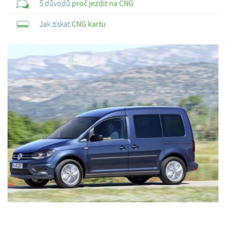
5 důvodů
proč jezdit na CNG
Jak získat
CNG kartu