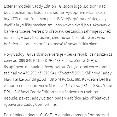
Exteriér modelu Caddy Edition TGI zdobí logo „Edition“ nad
boční ochrannou lištou a na zadním výklopném víku, jakož i
logo TGI na střešních sloupcích B. Vnější zpětná zrcátka, kliky
dveří a krycí lišty mechanismu posuvných dveří jsou lakovány v
barvě karoserie. Verze pro přepravu cestujících zahrnuje rovněž
nárazníky v barvě karoserie, chromované ozdobné prvky na
bočních ukazatelích směru a tmavě tónovaná skla oken.
Nový Caddy TGI ve skříňové verzi je v České republice nabízen za
ceny od 399 840 Kč bez DPH (483 806 Kč včetně DPH) s
6stupňovou manuální převodovkou. Ceny osobní verze kombi
začínají od 479 290 Kč (579 941 Kč včetně DPH). Skříňový Caddy
Maxi TGI lze pořídit již od 439 574 Kč (531 885 Kč včetně DPH) a
vstupní cena osobní verze Maxi je 521 670 Kč (631 220 Kč včetně
DPH). Skříňový Caddy Edition se na českém trhu nabízet
nebude, paket Caddy Edition bude v nabídce jako příplatková
výbava pro Caddy Comfortline.
Poznámka ke zkratce CNG: Tato zkratka znamená Compressed