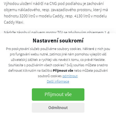
Výhodou uložení nádrží na CNG pod podlahou je zachování
objemu nákladového, resp. zavazadlového prostoru, který má
hodnotu 3200 litrů v modelu Caddy, resp. 4130 litrů v modelu
Caddy Maxi.
Nádrže zásobují palivem motor TGI se zdvihovým objemem 1,4
litru, který splňuje emisní normu EU 6. Základem konstrukce je
Nastavení soukromí
nově vyvinutý zážehový motor TSI. Pro provoz na zemní plyn
Pro poskytování služeb používáme soubory cookies. Některé z nich jsou
byly upraveny mimo jiné hlava válců, ventilový rozvod, klikový
pro fungování webu nutné, zatímco jiné nám pomohou vylepšit váš
mechanismus, písty, palivový systém a ventily. Vývojáři
uživatelský zážitek a rychleji vás navést k tomu, co právě hledáte.
optimalizovali také řídicí jednotku motoru, katalyzátor a
Souhlasíte s používáním všech cookies? Svůj souhlas můžete snadno
výfukové turbodmychadlo. S možností pohonu na stlačený
Přijmout vše
definovat kliknutím na tlačítko
nebo můžete používání
zemní plyn se počítalo již od prvních fází vývoje řady zážehových
souborů cookies
odmítnout
.
Další informace
motorů TSI.
Přijmout vše
Odmítnout