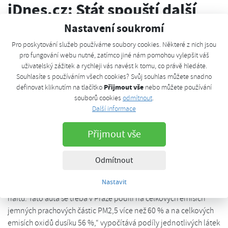
iDnes.cz: Stát spouští další
dotace na „čistá“ auta
Nastavení soukromí
Pro poskytování služeb používáme soubory cookies. Některé z nich jsou
čtvrtek, 10. listopadu 2016, 11:12
pro fungování webu nutné, zatímco jiné nám pomohou vylepšit váš
uživatelský zážitek a rychleji vás navést k tomu, co právě hledáte.
Ministerstvo životního prostředí tak chce samosprávy pobídnout
Souhlasíte s používáním všech cookies? Svůj souhlas můžete snadno
k nákupu vozidel na čistší pohon, k čemuž se stát sám před
Přijmout vše
definovat kliknutím na tlačítko
nebo můžete používání
časem zavázal. Obce a kraje mohou žádat o příspěvek na
souborů cookies
odmítnout
.
elektromobily, plug-in hybridy a vozy na CNG. Jde zatím o
Další informace
největší dotační program na vozy s alternativním pohonem,
jejichž prodejům se v Česku příliš nedaří.
Přijmout vše
Ministerstvo vysvětluje dotace snahou o snížení emisí z dopravy,
Odmítnout
zejména pak ve velkých městech. „Podíl znečištění ze silniční
dopravy je výrazně vyšší zejména ve velkých městech a přispívají
Nastavit
k němu právě vozidla s konvenčním pohonem, tedy na benzín a
naftu. Tato auta se třeba v Praze podílí na celkových emisích
jemných prachových částic PM2,5 více než 60 % a na celkových
emisích oxidů dusíku 56 %,“ vypočítává podíly jednotlivých látek