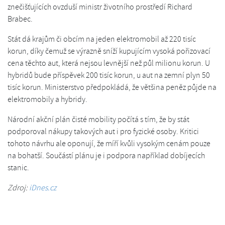
znečišťujících ovzduší ministr životního prostředí Richard
Brabec.
Stát dá krajům či obcím na jeden elektromobil až 220 tisíc
korun, díky čemuž se výrazně sníží kupujícím vysoká pořizovací
cena těchto aut, která nejsou levnější než půl milionu korun. U
hybridů bude příspěvek 200 tisíc korun, u aut na zemní plyn 50
tisíc korun. Ministerstvo předpokládá, že většina peněz půjde na
elektromobily a hybridy.
Národní akční plán čisté mobility počítá s tím, že by stát
podporoval nákupy takových aut i pro fyzické osoby. Kritici
tohoto návrhu ale oponují, že míří kvůli vysokým cenám pouze
na bohatší. Součástí plánu je i podpora například dobíjecích
stanic.
Zdroj:
iDnes.cz