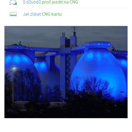
5 důvodů
proč jezdit na CNG
Jak získat
CNG kartu