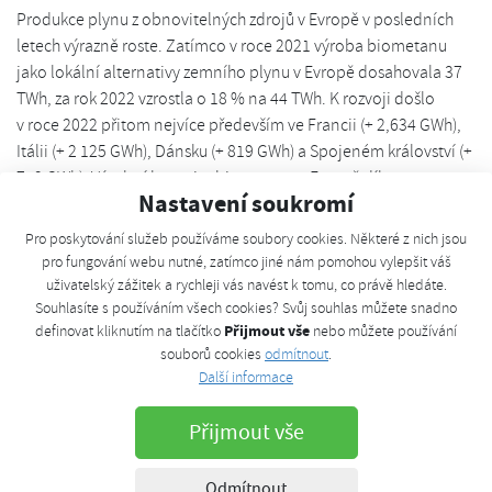
Produkce plynu z obnovitelných zdrojů v Evropě v posledních
letech výrazně roste. Zatímco v roce 2021 výroba biometanu
jako lokální alternativy zemního plynu v Evropě dosahovala 37
TWh, za rok 2022 vzrostla o 18 % na 44 TWh. K rozvoji došlo
v roce 2022 přitom nejvíce především ve Francii (+ 2,634 GWh),
Itálii (+ 2 125 GWh), Dánsku (+ 819 GWh) a Spojeném království (+
713 GWh). Výrobní kapacita biometanu v Evropě díky tomu
Nastavení soukromí
3
dosáhla 4,5 miliardy m
ročně v návaznosti na cíl REPowerEU
3
vyrábět 35 miliard m
biometanu do roku 2030. Další rozvoj ve
Pro poskytování služeb používáme soubory cookies. Některé z nich jsou
státech EU bude v příštích letech navíc podpořen dotací ve výši
pro fungování webu nutné, zatímco jiné nám pomohou vylepšit váš
18 miliard eur.
uživatelský zážitek a rychleji vás navést k tomu, co právě hledáte.
Souhlasíte s používáním všech cookies? Svůj souhlas můžete snadno
Jen v České republice se od roku 2011 počet bioplynových
Přijmout vše
definovat kliknutím na tlačítko
nebo můžete používání
stanic téměř zdvojnásobil, díky čemuž se lokální výroba
souborů cookies
odmítnout
.
Další informace
bioplynu v roce 2022 posílila o téměř 8 TWh. Ale přesto, že se
Česko podle statistik EBA řadí mezi deset nejvýznamnějších
Přijmout vše
producentů zeleného plynu v Evropě, ve výrobě biometanu
jakožto plně obnovitelné alternativy k zemnímu plynu zatím
zaostává. V provozu má sice přes 600 bioplynových stanic, ale
Odmítnout