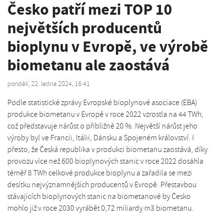
Česko patří mezi TOP 10
největších producentů
bioplynu v Evropě, ve výrobě
biometanu ale zaostává
pondělí, 22. ledna 2024, 16:41
Podle statistické zprávy Evropské bioplynové asociace (EBA)
produkce biometanu v Evropě v roce 2022 vzrostla na 44 TWh,
což představuje nárůst o přibližně 20 %. Největší nárůst jeho
výroby byl ve Francii, Itálii, Dánsku a Spojeném království. I
přesto, že Česká republika v produkci biometanu zaostává, díky
provozu více než 600 bioplynových stanic v roce 2022 dosáhla
téměř 8 TWh celkové produkce bioplynu a zařadila se mezi
desítku nejvýznamnějších producentů v Evropě. Přestavbou
stávajících bioplynových stanic na biometanové by Česko
mohlo již v roce 2030 vyrábět 0,72 miliardy m3 biometanu.