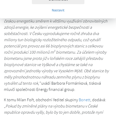
biometan jich dosud vyrábí pouze pět.
Nastavit
„Přeměna bioplynových stanic na výrobny biometanu posouvá
českou energetiku směrem k většímu využívání obnovitelných
zdrojů energie, ke zvýšení energetické bezpečnosti a
soběstačnosti. V Česku vyprodukujeme ročně zhruba dva
miliony tun biologicky rozložitelného odpadu, což vytváří
potenciál pro provoz asi 66 bioplynových stanic s celkovou
3
roční produkcí 100 milionů m
biometanu. Za účelem výroby
biometanu jsme proto již v loňském roce zahájili přestavbu
bioplynové stanice ve Vyškově a chystáme se také na
zprovoznění jednotky výroby ve Vysokém Mýtě. Obě stanice by
měly plnohodnotnou náhradu zemního plynu z bioplynu
vytvářet už tento rok,”
uvádí Barbora Formánková, tisková
mluvčí společnosti Energy financial group.
K tomu Milan Fořt, obchodní ředitel skupiny
Bonett
, dodává:
„
Pokud by zmíněné plány na výrobu biometanu v České
republice opravdu vyšly, bylo by to jen dobře, protože nyní