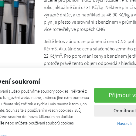
určené pro pohon motorových vozidel. Průměrn
roku, aktuálně činí už 31 Kč/kg. Některé plnicí 
výrazně dráže, a to například za 46,90 Kč/kg a
plyn je přesto ve srovnání s benzínem v průměr
více rozevřely ve prospěch CNG.
Ještě letos v únoru se průměrná cena CNG poh
Kč/m3. Aktuálně se cena stlačeného zemního pl
3
22 Kč/m
. Pro porovnání ceny s benzínem je t
protože právě tento objem odpovídá z hlediska
litr benzínu v průměru něco přes 28 korun, aktuá
vení soukromí
„Růst ceny u benzínu je výrazně vyšší než u odp
posílilo cenovou výhodu CNG. Zatímco plyn vyc
ování služeb používáme soubory cookies. Některé z
Přijmout v
Naturalu 95 levněji průměrně o více než 8 korun
pro fungování webu nutné, zatímco jiné nám pomohou
š uživatelský zážitek a rychleji vás navést k tomu, co
Damir Duraković, generální ředitel nákupní ali
te. Souhlasíte s používáním všech cookies? Svůj
Odmítnout
CNG kartu akceptovanou na plnicích stanicích
ete snadno definovat kliknutím na tlačítko
vše
nebo můžete používání souborů cookies
Nastavit
U některých plnicích stanic se však cena CNG 
dle údajů webu CNG.cz dosahuje úrovně 49,90 
mace