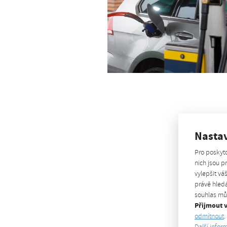
Nasta
Pro poskyt
nich jsou 
vylepšit vá
právě hledá
souhlas můž
Přijmout 
odmítnout
.
Další infor