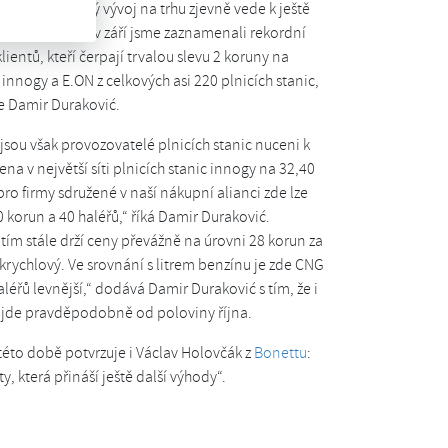
nto nepříznivý vývoj na trhu zjevně vede k ještě
ny CNG. Letos v září jsme zaznamenali rekordní
ientů, kteří čerpají trvalou slevu 2 koruny na
 innogy a E.ON z celkových asi 220 plnicích stanic,
je Damir Duraković.
sou však provozovatelé plnicích stanic nuceni k
na v největší síti plnicích stanic innogy na 32,40
pro firmy sdružené v naší nákupní alianci zde lze
orun a 40 haléřů,“ říká Damir Duraković.
tím stále drží ceny převážně na úrovni 28 korun za
krychlový. Ve srovnání s litrem benzínu je zde CNG
aléřů levnější,“ dodává Damir Duraković s tím, že i
dojde pravděpodobně od poloviny října.
této době potvrzuje i Václav Holovčák z
Bonettu
:
, která přináší ještě další výhody“.