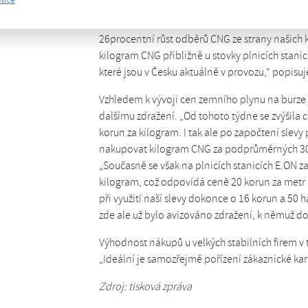
ceny benzínu přitom dosahují téměř 38 Kč/l. „Te
většímu zájmu o možnost získat zvýhodněné ce
26procentní růst odběrů CNG ze strany našich kl
kilogram CNG přibližně u stovky plnicích stanic
které jsou v Česku aktuálně v provozu,“ popisu
Vzhledem k vývoji cen zemního plynu na burze j
dalšímu zdražení. „Od tohoto týdne se zvýšila ce
korun za kilogram. I tak ale po započtení slevy 
nakupovat kilogram CNG za podprůměrných 30 k
„Současně se však na plnicích stanicích E.ON za
kilogram, což odpovídá ceně 20 korun za metr 
při využití naší slevy dokonce o 16 korun a 50 h
zde ale už bylo avizováno zdražení, k němuž 
Výhodnost nákupů u velkých stabilních firem v 
„Ideální je samozřejmě pořízení zákaznické karty
Zdroj: tisková zpráva