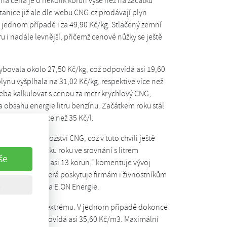
á cena je o několik korun výše než na začátku
stanice již ale dle webu CNG.cz prodávají plyn
 v jednom případě i za 49,90 Kč/kg. Stlačený zemní
u i nadále levnější, přičemž cenové nůžky se ještě
ybovala okolo 27,50 Kč/kg, což odpovídá asi 19,60
ynu vyšplhala na 31,02 Kč/kg, respektive více než
řeba kalkulovat s cenou za metr krychlový CNG,
 obsahu energie litru benzínu. Začátkem roku stál
lně už stojí více než 35 Kč/l.
ovídajícího množství CNG, což v tuto chvíli ještě
házel na začátku roku ve srovnání s litrem
še
, nyní je rozdíl asi 13 korun,“ komentuje vývoj
ance Axigon, která poskytuje firmám i živnostníkům
 innogy Energo a E.ON Energie.
již vyšplhala do extrému. V jednom případě dokonce
Kč/kg, což odpovídá asi 35,60 Kč/m3. Maximální