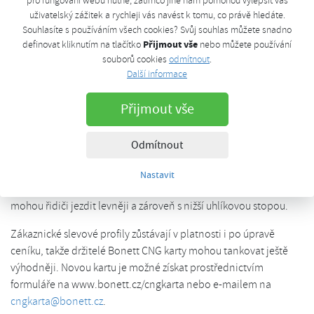
pro fungování webu nutné, zatímco jiné nám pomohou vylepšit váš
Cena bioCNG na pražských
uživatelský zážitek a rychleji vás navést k tomu, co právě hledáte.
Souhlasíte s používáním všech cookies? Svůj souhlas můžete snadno
stanicích klesá na 37,37 Kč/kg
Přijmout vše
definovat kliknutím na tlačítko
nebo můžete používání
souborů cookies
odmítnout
.
neděle, 30. listopadu 2025, 16:10
Další informace
Od 4. prosince 2025 dochází ke snížení ceny bioCNG na všech
Přijmout vše
pražských stanicích Bonett, včetně Tuchoměřic a Čestlic. Nová
cena činí 37,37 Kč/kg včetně DPH.
Odmítnout
Jde o dlouhodobý krok Bonettu směrem k dostupnějšímu a
udržitelnému provozu vozidel na obnovitelné plyny. Díky
Nastavit
bioCNG, tedy biometanu vyráběnému z obnovitelných zdrojů,
mohou řidiči jezdit levněji a zároveň s nižší uhlíkovou stopou.
Zákaznické slevové profily zůstávají v platnosti i po úpravě
ceníku, takže držitelé Bonett CNG karty mohou tankovat ještě
výhodněji. Novou kartu je možné získat prostřednictvím
formuláře na www.bonett.cz/cngkarta nebo e-mailem na
cngkarta@bonett.cz
.