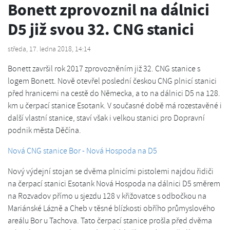
Bonett zprovoznil na dálnici
D5 již svou 32. CNG stanici
středa, 17. ledna 2018, 14:14
Bonett završil rok 2017 zprovozněním již 32. CNG stanice s
logem Bonett. Nově otevřel poslední českou CNG plnicí stanici
před hranicemi na cestě do Německa, a to na dálnici D5 na 128.
km u čerpací stanice Esotank. V současné době má rozestavěné i
další vlastní stanice, staví však i velkou stanici pro Dopravní
podnik města Děčína.
Nová CNG stanice Bor - Nová Hospoda na D5
Nový výdejní stojan se dvěma plnicími pistolemi najdou řidiči
na čerpací stanici Esotank Nová Hospoda na dálnici D5 směrem
na Rozvadov přímo u sjezdu 128 v křižovatce s odbočkou na
Mariánské Lázně a Cheb v těsné blízkosti obřího průmyslového
areálu Bor u Tachova. Tato čerpací stanice prošla před dvěma