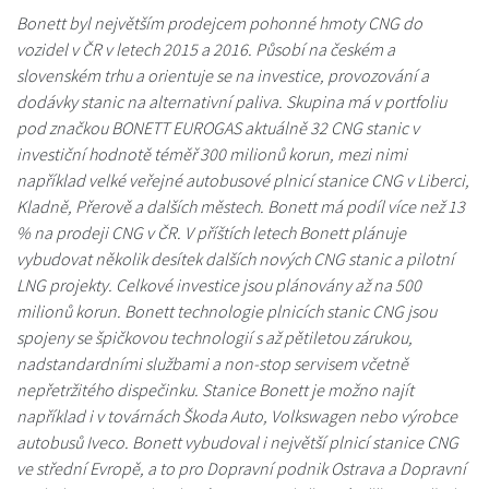
Bonett byl největším prodejcem pohonné hmoty CNG do
vozidel v ČR v letech 2015 a 2016. Působí na českém a
slovenském trhu a orientuje se na investice, provozování a
dodávky stanic na alternativní paliva. Skupina má v portfoliu
pod značkou BONETT EUROGAS aktuálně 32 CNG stanic v
investiční hodnotě téměř 300 milionů korun, mezi nimi
například velké veřejné autobusové plnicí stanice CNG v Liberci,
Kladně, Přerově a dalších městech. Bonett má podíl více než 13
% na prodeji CNG v ČR. V příštích letech Bonett plánuje
vybudovat několik desítek dalších nových CNG stanic a pilotní
LNG projekty. Celkové investice jsou plánovány až na 500
milionů korun. Bonett technologie plnicích stanic CNG jsou
spojeny se špičkovou technologií s až pětiletou zárukou,
nadstandardními službami a non-stop servisem včetně
nepřetržitého dispečinku. Stanice Bonett je možno najít
například i v továrnách Škoda Auto, Volkswagen nebo výrobce
autobusů Iveco. Bonett vybudoval i největší plnicí stanice CNG
ve střední Evropě, a to pro Dopravní podnik Ostrava a Dopravní