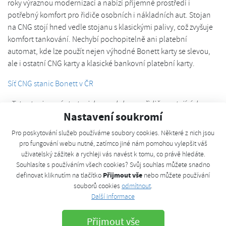
roky výraznou modernizací a nabízí příjemné prostředí i
potřebný komfort pro řidiče osobních i nákladních aut. Stojan
na CNG stojí hned vedle stojanu s klasickými palivy, což zvyšuje
komfort tankování. Nechybí pochopitelně ani platební
automat, kde lze použít nejen výhodné Bonett karty se slevou,
ale i ostatní CNG karty a klasické bankovní platební karty.
Síť CNG stanic Bonett v ČR
„
Tato stanice má strategickou polohu pro řidiče cestující do
Nastavení soukromí
Německa, protože je poslední před přechodem Rozvadov. Navíc
je skvěle dostupná i pro kamiony přímo z dálničního sjezdu a
Pro poskytování služeb používáme soubory cookies. Některé z nich jsou
bez zajížďky
,“ vyzdvihuje velkou přednost Václav Holovčák,
pro fungování webu nutné, zatímco jiné nám pomohou vylepšit váš
místopředseda představenstva společnosti Bonett Gas
uživatelský zážitek a rychleji vás navést k tomu, co právě hledáte.
Investment. Nová stanice používá osvědčenou technologii s
Souhlasíte s používáním všech cookies? Svůj souhlas můžete snadno
Přijmout vše
definovat kliknutím na tlačítko
nebo můžete používání
dostatečně velkou kompresní kapacitou a zásobníkem pro více
souborů cookies
odmítnout
.
než 1200 kubíků stlačeného zemního plynu, ze kterých trvá
Další informace
plnění osobního vozidla okolo 2 až 3 minut.
Přijmout vše
Bonett staví nejen vlastní stanice, je také největším