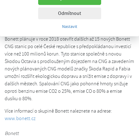
dodavatelem CNG stanic v České republice. Aktuálně buduje
například pro Dopravní podnik města Děčína velkou plnicí
Odmítnout
stanici se čtyřmi stojany s kapacitou až 700 kubíků CNG za
Nastavit
hodinu pro flotilu více než 20 autobusů na CNG od firmy MAN.
Bonett plánuje v roce 2018 otevřít dalších až 15 nových Bonett
CNG stanic po celé České republice s předpokládanou investicí
více než 100 milionů korun. Tyto stanice společně s novou
Škodou Octavia s prodlouženým dojezdem na CNG a zavedením
nových plánovaných CNG modelů značky Škoda Rapid a Fabia
umožní rozšířit ekologickou dopravu a snížit emise z dopravy i v
dalších městech. Spalování CNG jako pohonné hmoty snižuje
oproti benzinu emise CO2 o 25%, emise CO o 80% a emise
dusíku o 80%.
Více informací o skupině Bonett naleznete na adrese:
www.bonett.cz
Bonett