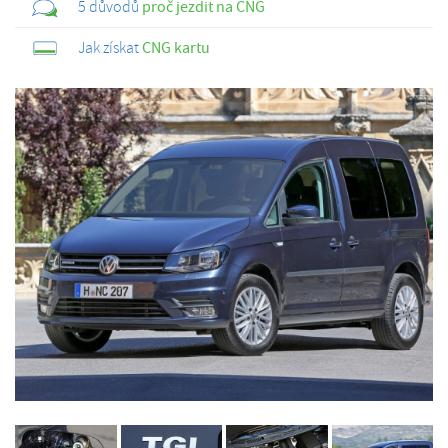
5 důvodů
proč jezdit na CNG
Jak získat
CNG kartu