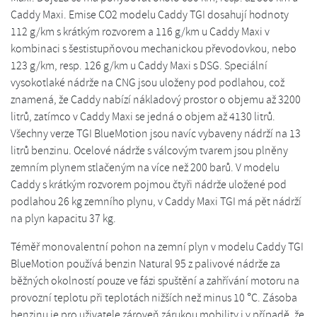
Caddy Maxi. Emise CO2 modelu Caddy TGI dosahují hodnoty
112 g/km s krátkým rozvorem a 116 g/km u Caddy Maxi v
kombinaci s šestistupňovou mechanickou převodovkou, nebo
123 g/km, resp. 126 g/km u Caddy Maxi s DSG. Speciální
vysokotlaké nádrže na CNG jsou uloženy pod podlahou, což
znamená, že Caddy nabízí nákladový prostor o objemu až 3200
litrů, zatímco v Caddy Maxi se jedná o objem až 4130 litrů.
Všechny verze TGI BlueMotion jsou navíc vybaveny nádrží na 13
litrů benzinu. Ocelové nádrže s válcovým tvarem jsou plněny
zemním plynem stlačeným na více než 200 barů. V modelu
Caddy s krátkým rozvorem pojmou čtyři nádrže uložené pod
podlahou 26 kg zemního plynu, v Caddy Maxi TGI má pět nádrží
na plyn kapacitu 37 kg.
Téměř monovalentní pohon na zemní plyn v modelu Caddy TGI
BlueMotion používá benzin Natural 95 z palivové nádrže za
běžných okolností pouze ve fázi spuštění a zahřívání motoru na
provozní teplotu při teplotách nižších než minus 10 °C. Zásoba
benzinu je pro uživatele zároveň zárukou mobility i v případě, že