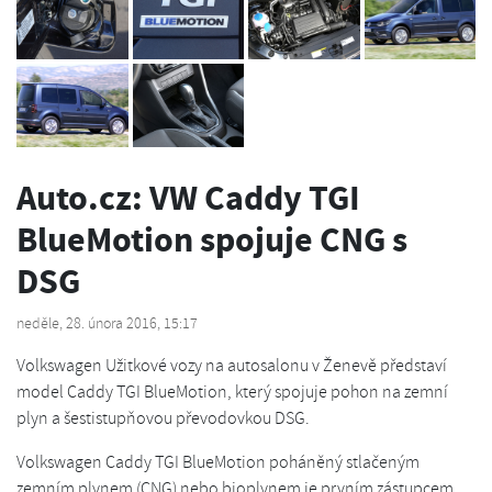
Auto.cz: VW Caddy TGI
BlueMotion spojuje CNG s
DSG
neděle, 28. února 2016, 15:17
Volkswagen Užitkové vozy na autosalonu v Ženevě představí
model Caddy TGI BlueMotion, který spojuje pohon na zemní
plyn a šestistupňovou převodovkou DSG.
Volkswagen Caddy TGI BlueMotion poháněný stlačeným
zemním plynem (CNG) nebo bioplynem je prvním zástupcem