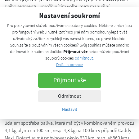
svého segmentu, umožňujícím volbu mezi manuální
převodovkou a dvouspojkovou automatickou převodovkou.
Nastavení soukromí
Pohonnou jednotkou Caddy TGI BlueMotion je přeplňovaný
Pro poskytování služeb používáme soubory cookies. Některé z nich jsou
čtyřválec o objemu 1,4 litru, jehož základem je zážehový motor
pro fungování webu nutné, zatímco jiné nám pomohou vylepšit váš
TSI, který je upraven pro provoz na CNG. Mezi modifikované
uživatelský zážitek a rychleji vás navést k tomu, co právě hledáte.
komponenty patří například hlava válců a ventilový rozvod,
Souhlasíte s používáním všech cookies? Svůj souhlas můžete snadno
klikový mechanismus, písty, vedení a ventily. Vývojáři
Přijmout vše
definovat kliknutím na tlačítko
nebo můžete používání
souborů cookies
odmítnout
.
přizpůsobili rovněž řídicí jednotku motoru, katalyzátor a
Další informace
výfukové turbodmychadlo. Motor TGI v modelu Caddy
disponuje výkonem 81 kW (110 k) od 4800 do 6000 min-1 a
Přijmout vše
točivým momentem 200 N.m od 1500 do 3500 min-1.
Volkswagen Užitkové vozy uvádí pro užitkovou i osobní verzi
maximální rychlost 174 km/h s manuální převodovkou a 172
Odmítnout
km/h s DSG.
Nastavit
Pro zájemce o tento model je ovšem většinou důležitějším
údajem spotřeba paliva, která má být v kombinovaném provozu
4,1 kg plynu na 100 km, resp. 4,3 kg na 100 km v případě Caddy
Maxi. Dojezd se má pohybovat okolo 630 km, resp. až 860 km u