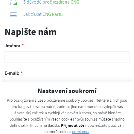
5 důvodů
proč jezdit na CNG
Jak získat
CNG kartu
Napište nám
Jméno:
*
E-mail:
*
Nastavení soukromí
Pro poskytování služeb používáme soubory cookies. Některé z nich jsou
Telefon:
pro fungování webu nutné, zatímco jiné nám pomohou vylepšit váš
uživatelský zážitek a rychleji vás navést k tomu, co právě hledáte.
Souhlasíte s používáním všech cookies? Svůj souhlas můžete snadno
Přijmout vše
definovat kliknutím na tlačítko
nebo můžete používání
Vzkaz:
*
souborů cookies
odmítnout
.