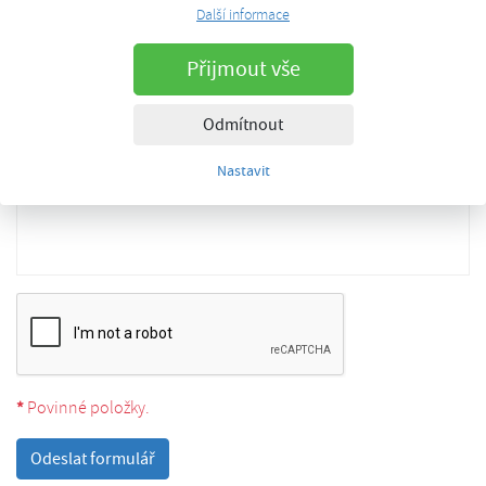
Další informace
Přijmout vše
Odmítnout
Nastavit
*
Povinné položky.
Odeslat formulář