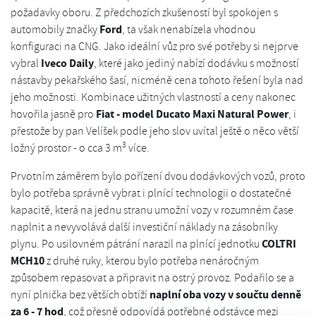
požadavky oboru. Z předchozích zkušeností byl spokojen s
Ford
automobily značky
, ta však nenabízela vhodnou
konfiguraci na CNG. Jako ideální vůz pro své potřeby si nejprve
Iveco Daily
vybral
, které jako jediný nabízí dodávku s možností
nástavby pekařského šasí, nicméně cena tohoto řešení byla nad
jeho možnosti. Kombinace užitných vlastností a ceny nakonec
Fiat - model Ducato Maxi Natural Power
hovořila jasně pro
, i
přestože by pan Velíšek podle jeho slov uvítal ještě o něco větší
3
ložný prostor - o cca 3 m
více.
Prvotním záměrem bylo pořízení dvou dodávkových vozů, proto
bylo potřeba správně vybrat i plnící technologii o dostatečné
kapacitě, která na jednu stranu umožní vozy v rozumném čase
naplnit a nevyvolává další investiční náklady na zásobníky
COLTRI
plynu. Po usilovném pátrání narazil na plnící jednotku
MCH10
z druhé ruky, kterou bylo potřeba nenáročným
způsobem repasovat a připravit na ostrý provoz. Podařilo se a
naplní oba vozy v součtu denně
nyní plnička bez větších obtíží
za 6 - 7 hod
, což přesně odpovídá potřebné odstávce mezi