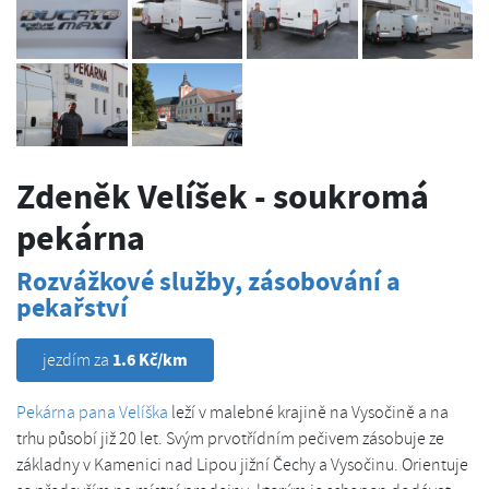
Zdeněk Velíšek - soukromá
pekárna
Rozvážkové služby, zásobování a
pekařství
1.6 Kč/km
jezdím za
Pekárna pana Velíška
leží v malebné krajině na Vysočině a na
trhu působí již 20 let. Svým prvotřídním pečivem zásobuje ze
základny v Kamenici nad Lipou jižní Čechy a Vysočinu. Orientuje