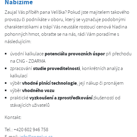
Nabízíme
Zaujal Vás příběh pana Velíška? Pokud jste majitelem takového
provozu či podnikáte v oboru, který se vyznačuje podobnými
charakteristikami a trápí Vás neustále rostoucí cenová hladina
pohonných hmot, obraťte se na nás, rádi Vám poradíme s
následujícím:
potenciálu provozních úspor
úvodní kalkulace
při přechodu
na CNG - ZDARMA
studie proveditelnosti
zpracování
, konkrétních analýz a
kalkulací
vhodné plnící technologie
výběr
, její nákup či pronájem
vhodného vozu
výběr
vyzkoušení a zprostředkování
praktické
zkušeností od
stávajících uživatelů
Kontakt:
Tel.: +420 602 946 758
E-mail:
info@cngplus.cz