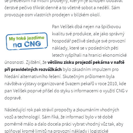
se především na místní prodejny, kterým je schopen dodávat
čerstvé pečivo třikrát denně a to včetně sobot a nedělí. Sám
provozuje osm vlastních prodejen v blízkém okolí.
Pan Velíšek dbá nejen na špičkovou
kvalitu své produkce, ale jako správný
hospodář pečlivě sleduje své provozní
náklady, které se v posledních pěti
letech vyšplhali na hranici ekonomické
většinu zisku projezdí pekárna v naftě
únosnosti. Zjištění, že
při pravidelných rozvážkách
bylo zásadním impulzem pro
hledání alternativního řešení. Skutečným průlomem byla
návštěva výstavy organizované Svazem pekařů v roce 2010, kde
pan Velíšek poprvé přišel do styku s informacemi o využití CNG v
dopravě.
Následující rok pak strávil propočty a zkoumáním vhodných
vozů a technologií. Sám říká, že informací bylo v té době
poměrně málo a dalo docela práci vybrat vhodný vůz tak, aby
splňoval kromě limitů na provozní náklady i logistické