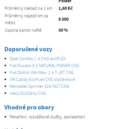
Power
1,60 Kč
Průměrný náklad na 1 km
Průměrný nájezd km za
8 500
měsíc
50 %
Úspora oproti naftě
Doporučené vozy
Opel Combo 1.4 CNG ecoFLEX
Fiat Ducato 3.0 NATURAL POWER CNG
Fiat Doblo VAN Maxi 1.4 T-JET CNG
VW Caddy EcoFuel CNG dodávkové
Mercedes Sprinter 316 NGT CNG
Iveco EcoDaily CNG
Vhodné pro obory
Pekařství, rozvážkové služby, zasilatelství