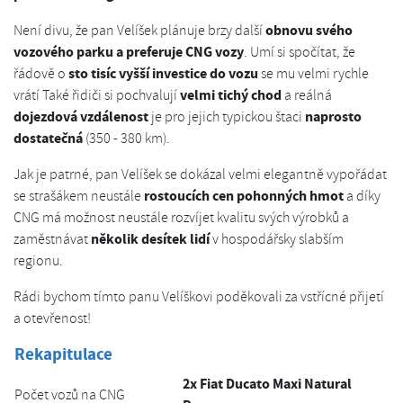
obnovu svého
Není divu, že pan Velíšek plánuje brzy další
vozového parku a preferuje CNG vozy
. Umí si spočítat, že
sto tisíc vyšší investice do vozu
řádově o
se mu velmi rychle
velmi tichý chod
vrátí Také řidiči si pochvalují
a reálná
dojezdová vzdálenost
naprosto
je pro jejich typickou štaci
dostatečná
(350 - 380 km).
Jak je patrné, pan Velíšek se dokázal velmi elegantně vypořádat
rostoucích cen pohonných hmot
se strašákem neustále
a díky
CNG má možnost neustále rozvíjet kvalitu svých výrobků a
několik desítek lidí
zaměstnávat
v hospodářsky slabším
regionu.
Rádi bychom tímto panu Velíškovi poděkovali za vstřícné přijetí
a otevřenost!
Rekapitulace
2x Fiat Ducato Maxi Natural
Počet vozů na CNG