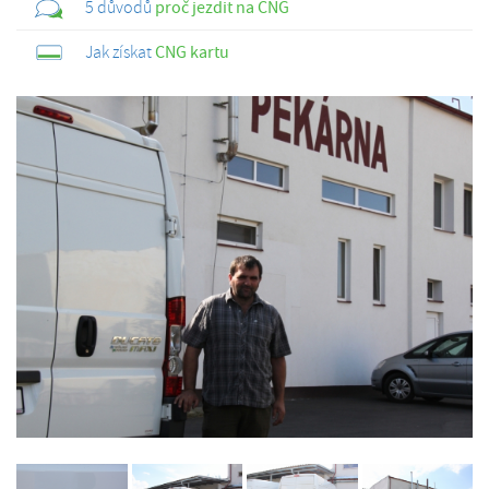
5 důvodů
proč jezdit na CNG
Jak získat
CNG kartu