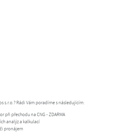
os s.r.o.? Rádi Vám poradíme s následujícím:
por při přechodu na CNG - ZDARMA
ch analýz a kalkulací
 či pronájem