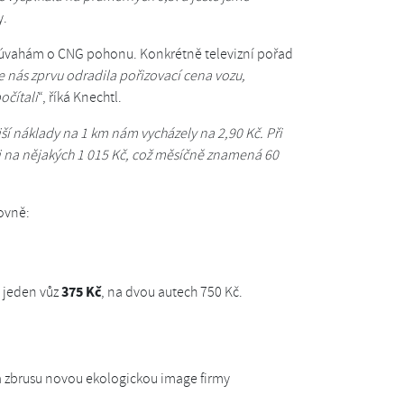
y.
k úvahám o CNG pohonu. Konkrétně televizní pořad
že nás zprvu odradila pořizovací cena vozu,
očítali
“, říká Knechtl.
ší náklady na 1 km nám vycházely na 2,90 Kč. Při
na nějakých 1 015 Kč, což měsíčně znamená 60
ovně:
375 Kč
 jeden vůz
, na dvou autech 750 Kč.
u a zbrusu novou ekologickou image firmy