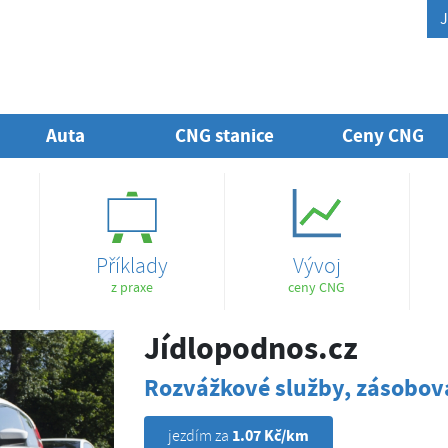
J
Auta
CNG stanice
Ceny CNG
Příklady
Vývoj
z praxe
ceny CNG
Jídlopodnos.cz
Rozvážkové služby, zásobová
1.07 Kč/km
jezdím za