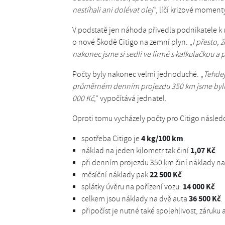
nestíhali ani dolévat olej
“, líčí krizové moment
V podstatě jen náhoda přivedla podnikatele 
o nové Škodě Citigo na zemní plyn. „
I přesto, 
nakonec jsme si sedli ve firmě s kalkulačkou a p
Počty byly nakonec velmi jednoduché. „
Tehdej
průměrném denním projezdu 350 km jsme byli 
000 Kč
,“ vypočítává jednatel.
Oproti tomu vycházely počty pro Citigo násled
4 kg/100 km
spotřeba Citigo je
.
1,07 Kč
náklad na jeden kilometr tak činí
.
při denním projezdu 350 km činí náklady na
22 500 Kč
měsíční náklady pak
.
14 000 Kč
splátky úvěru na pořízení vozu:
36 500 Kč
celkem jsou náklady na dvě auta
.
připočíst je nutné také spolehlivost, záruk