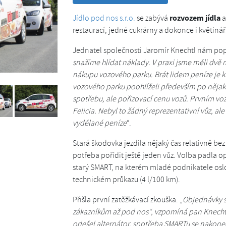
rozvozem jídla
Jídlo pod nos s.r.o.
se zabývá
a
restaurací, jedné cukrárny a dokonce i květinář
Jednatel společnosti Jaromír Knechtl nám pop
snažíme hlídat náklady. V praxi jsme měli dvě
nákupu vozového parku. Brát lidem peníze je kr
vozového parku poohlíželi především po nějak
spotřebu, ale pořizovací cenu vozů. Prvním voze
Felicia. Nebyl to žádný reprezentativní vůz, ale
vydělané peníze
“.
Stará škodovka jezdila nějaký čas relativně be
potřeba pořídit ještě jeden vůz. Volba padla op
starý SMART, na kterém mladé podnikatele osl
technickém průkazu (4 l/100 km).
Přišla první zatěžkávací zkouška. „
Objednávky se
zákazníkům až pod nos“, vzpomíná pan Knechtl. 
odešel alternátor, spotřeba SMARTu se nakonec