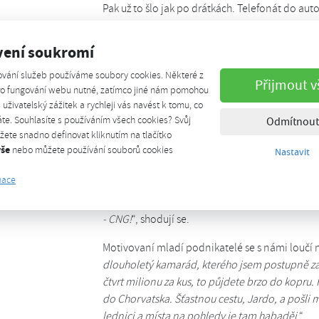
Pak už to šlo jak po drátkách. Telefonát do au
leasingovou firmu a složení zálohy na dvě aut
vení soukromí
Pan Knechtl nám barvitě popisuje první dojmy:
předháněli, kdo bude mít menší spotřebu a rek
ování služeb používáme soubory cookies. Některé z
Přijmout v
bezpečná. Mají STOP/START systém a speciáln
pro fungování webu nutné, zatímco jiné nám pomohou
opravdu šetří. Samoobslužná stanice na CNG st
š uživatelský zážitek a rychleji vás navést k tomu, co
te. Souhlasíte s používáním všech cookies? Svůj
Odmítnout
smlouvu s provozovatelem stanice a řidiči maj
ete snadno definovat kliknutím na tlačítko
hezkým polepem dělají výbornou reklamu. Trošku
vše
nebo můžete používání souborů cookies
Nastavit
slyší a je to příjemné
.“
mace
Jasno mají majitelé firmy Jídlo pod nos s.r.o. i
rozvíjetdo dalších měst a tím vznikne i potřeba
- CNG!
“, shodují se.
Motivovaní mladí podnikatelé se s námi loučí 
dlouholetý kamarád, kterého jsem postupně zas
čtvrt milionu za kus, to půjdete brzo do kopru
do Chorvatska. Šťastnou cestu, Jardo, a pošli
lednici a místa na pohledy je tam habaděj
.“