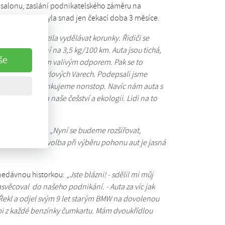
tosalonu, zaslání podnikatelského záměru na
a. Nepříjemná byla snad jen čekací doba 3 měsíce.
 „
GOučka vyrazila vydělávat korunky. Řidiči se
ordman je nyní na 3,5 kg/100 km. Auta jsou tichá,
še
í gumy s menším valivým odporem. Pak se to
ojí přímo v Karlových Varech. Podepsali jsme
í karty, takže tankujeme nonstop. Navíc nám auta s
 tlačíme i na naše češství a ekologii. Lidi na to
 o budoucnosti: „
Nyní se budeme rozšiřovat,
 více aut. Naše volba při výběru pohonu aut je jasná
nedávnou historkou: „
Jste blázni! - sdělil mi můj
věcoval do našeho podnikání. - Auta za víc jak
. Řekl a odjel svým 9 let starým BMW na dovolenou
 mi z každé benzínky čumkartu. Mám dvoukřídlou