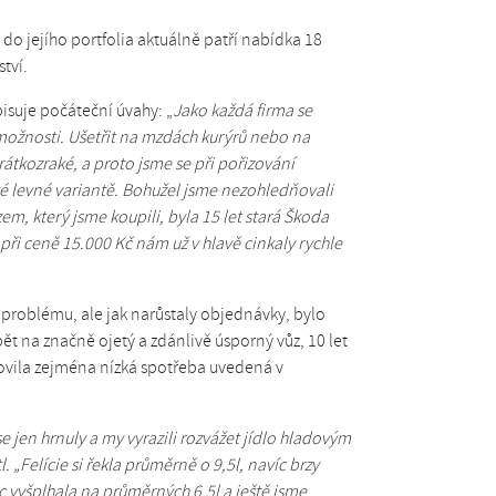
 do jejího portfolia aktuálně patří nabídka 18
ství.
isuje počáteční úvahy: „
Jako každá firma se
 možnosti. Ušetřit na mzdách kurýrů nebo na
átkozraké, a proto jsme se při pořizování
é levné variantě. Bohužel jsme nezohledňovali
m, který jsme koupili, byla 15 let stará Škoda
 při ceně 15.000 Kč nám už v hlavě cinkaly rychle
z problému, ale jak narůstaly objednávky, bylo
ět na značně ojetý a zdánlivě úsporný vůz, 10 let
ovila zejména nízká spotřeba uvedená v
 jen hrnuly a my vyrazili rozvážet jídlo hladovým
„Felície si řekla průměrně o 9,5l, navíc brzy
 vyšplhala na průměrných 6,5l a ještě jsme