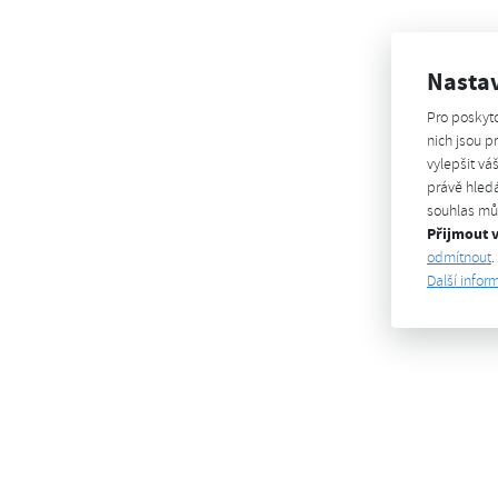
Nasta
Pro poskyt
nich jsou 
vylepšit vá
právě hledá
souhlas můž
Přijmout 
odmítnout
.
Další infor