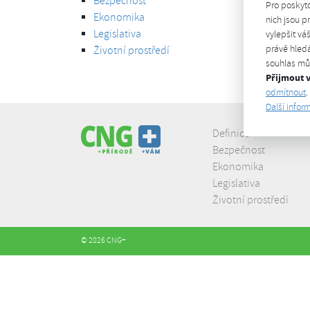
Bezpečnost
Pro poskyt
Ekonomika
nich jsou 
Legislativa
vylepšit vá
právě hledá
Životní prostředí
souhlas můž
Přijmout 
odmítnout
.
Další infor
Definice
Bezpečnost
Ekonomika
Legislativa
Životní prostředí
© 2026 CNG+