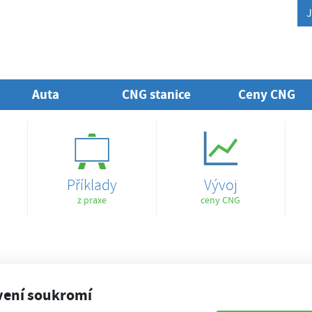
J
Auta
CNG stanice
Ceny CNG
Příklady
Vývoj
z praxe
ceny CNG
vení soukromí