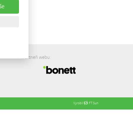
še
Partneři webu:
Vyrobil
FT Sun