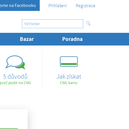
sme na Facebooku
Přihlášení
Registrace
Bazar
Poradna
5 důvodů
Jak získat
proč jezdit na CNG
CNG kartu