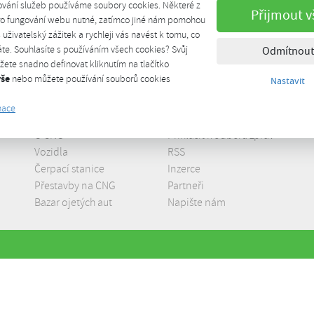
ování služeb používáme soubory cookies. Některé z
Přijmout v
pro fungování webu nutné, zatímco jiné nám pomohou
š uživatelský zážitek a rychleji vás navést k tomu, co
te. Souhlasíte s používáním všech cookies? Svůj
Odmítnout
ete snadno definovat kliknutím na tlačítko
vše
nebo můžete používání souborů cookies
Nastavit
mace
O CNG
Přihlásit k odběru zpráv
Vozidla
RSS
Čerpací stanice
Inzerce
Přestavby na CNG
Partneři
Bazar ojetých aut
Napište nám