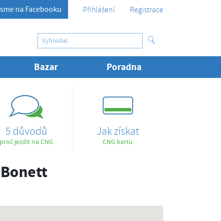
sme na Facebooku
Přihlášení
Registrace
Bazar
Poradna
5 důvodů
Jak získat
proč jezdit na CNG
CNG kartu
 Bonett