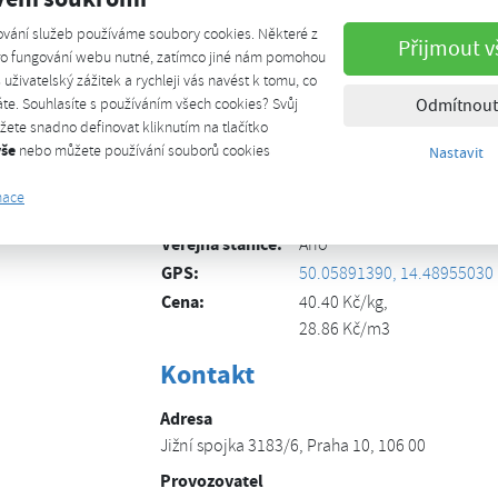
Po-Ne: 00:00 - 24:00
ování služeb používáme soubory cookies. Některé z
Hotovost:
Přijmout v
pro fungování webu nutné, zatímco jiné nám pomohou
Kreditní karta:
š uživatelský zážitek a rychleji vás navést k tomu, co
CNG karta:
te. Souhlasíte s používáním všech cookies? Svůj
Odmítnout
CCS:
ete snadno definovat kliknutím na tlačítko
vše
nebo můžete používání souborů cookies
Nastavit
Debetní karta:
Tankovací karta:
mace
Koncovka NGV1:
1x
Veřejná stanice:
Ano
GPS:
50.05891390, 14.48955030
Cena:
40.40 Kč/kg,
28.86 Kč/m3
Kontakt
Adresa
Jižní spojka 3183/6, Praha 10, 106 00
Provozovatel