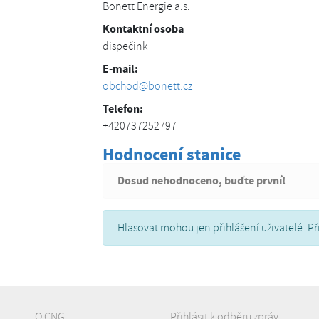
Bonett Energie a.s.
Kontaktní osoba
dispečink
E-mail:
obchod@bonett.cz
Telefon:
+420737252797
Hodnocení stanice
Dosud nehodnoceno, buďte první!
Hlasovat mohou jen přihlášení uživatelé. Př
O CNG
Přihlásit k odběru zpráv