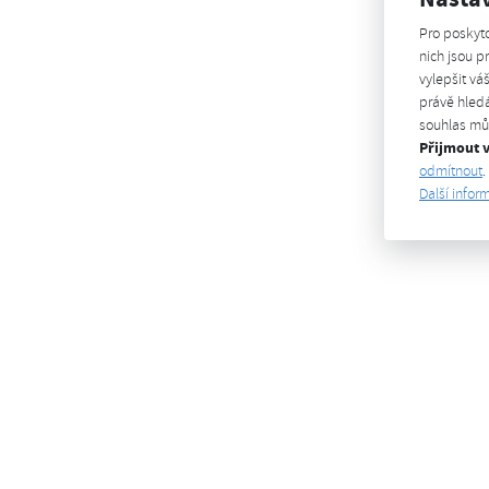
Pro poskyt
nich jsou 
vylepšit vá
právě hledá
souhlas můž
Přijmout 
odmítnout
.
Další infor