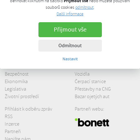
Přijmout vše
definovat kliknutím na tlačítko
nebo můžete používání
5 důvodů
proč jezdit na CNG
souborů cookies
odmítnout
.
Další informace
Jak získat
CNG kartu
Přijmout vše
Odmítnout
Nastavit
Definice
O CNG
Bezpečnost
Vozidla
Ekonomika
Čerpací stanice
Legislativa
Přestavby na CNG
Životní prostředí
Bazar ojetých aut
Přihlásit k odběru zpráv
Partneři webu:
RSS
Inzerce
Partneři
Napište nám