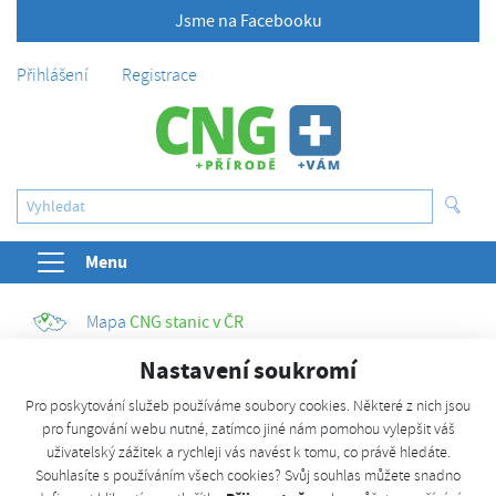
Jsme na Facebooku
Přihlášení
Registrace
Menu
Mapa
CNG stanic v ČR
Nastavení soukromí
Kalkulačka
úspor
Pro poskytování služeb používáme soubory cookies. Některé z nich jsou
Příklady
z praxe
pro fungování webu nutné, zatímco jiné nám pomohou vylepšit váš
uživatelský zážitek a rychleji vás navést k tomu, co právě hledáte.
Vývoj
ceny CNG
Souhlasíte s používáním všech cookies? Svůj souhlas můžete snadno