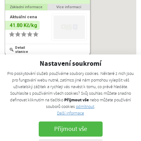
Základní informace
Více informací
Aktuální cena
41.80 Kč/kg
Detail
stanice
Nastavení soukromí
Pro poskytování služeb používáme soubory cookies. Některé z nich jsou
pro fungování webu nutné, zatímco jiné nám pomohou vylepšit váš
uživatelský zážitek a rychleji vás navést k tomu, co právě hledáte.
Souhlasíte s používáním všech cookies? Svůj souhlas můžete snadno
Další informace
Přijmout vše
definovat kliknutím na tlačítko
nebo můžete používání
souborů cookies
odmítnout
.
Otevírací doba
Další informace
Po-Ne: 00:00 - 24:00
Hotovost:
Přijmout vše
Kreditní karta: