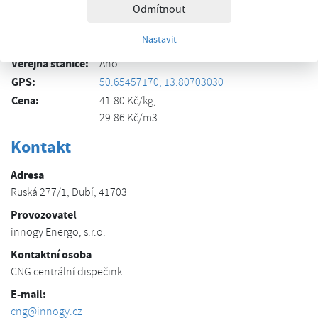
CNG karta:
Odmítnout
Debetní karta:
Nastavit
Koncovka NGV1:
2x
Veřejná stanice:
Ano
GPS:
50.65457170, 13.80703030
Cena:
41.80 Kč/kg,
29.86 Kč/m3
Kontakt
Adresa
Ruská 277/1, Dubí, 41703
Provozovatel
innogy Energo, s.r.o.
Kontaktní osoba
CNG centrální dispečink
E-mail:
cng@innogy.cz