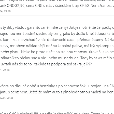
ank ONO 32,90, cena CNG u nás v ústeckém kraji 39,50. Nenažranost v
024, 19:26
s ty sliby vládou garantované nízké ceny? Jak je možné, že čerpačky 
ajednou nenápadně sjednotily ceny, jako by došlo k nežádoucí karte
u konfliktu na východě z nás dodavatelé cucají přehnané sumy. Nák
stavy, mnohem nákladnější než na kapalná paliva, má být vykompen
ého plynu. Nelze ho proto tlačit na stejnou cenovou úroveň jako ben
zákazník to překousne a nic jiného mu nezbude. Tady by sakra mělo 
 uvrtali nás do toho , tak kde ta podpora teď sakra je????
24, 09:48
 včera po dlouhé době u benzinky a po cenovém šoku u stojanu na C
ojanu s benzinem. Ještě že mám auto s plnohodnotnou nadrží na ben
 2024, 09:53
zů na CNG k ekologii již je podle "odborníků" minulost. Zemní plyn b