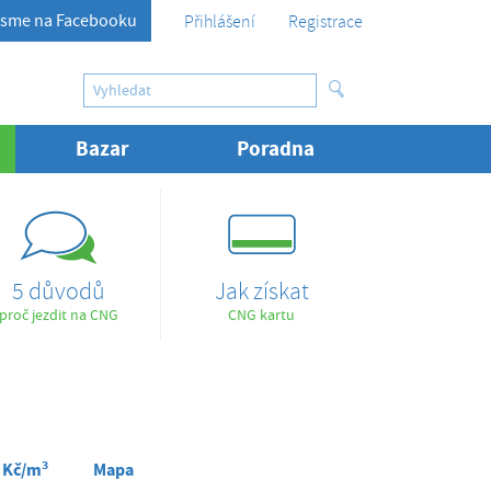
sme na Facebooku
Přihlášení
Registrace
ktuální)
Bazar
Poradna
5 důvodů
Jak získat
proč jezdit na CNG
CNG kartu
3
Kč/m
Mapa