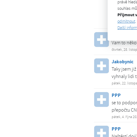
pokud CNG st
právě hledá
souhlas můž
píše, že pře
Přijmout 
pravdou, že t
odmítnout
.
pátek, 29. listop
Další infor
Jarin
Vam to někom
čtvrtek, 28. list
Jakobynic
Taky jsem ji
vyhnaly lidi
pátek, 22. listop
PPP
se to podpor
přepočtu CNG
pátek, 4. října 2
PPP
Naštěstí doj