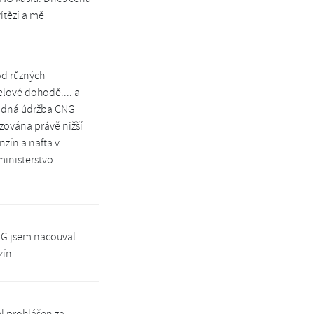
ítězí a mě
od různých
lové dohodě.... a
ladná údržba CNG
zována právě nižší
zín a nafta v
ministerstvo
NG jsem nacouval
zín.
yl prohlášen za