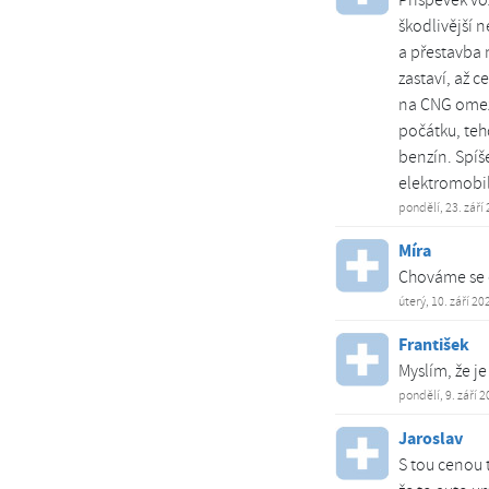
škodlivější 
a přestavba n
zastaví, až 
na CNG omezo
počátku, teh
benzín. Spíše
elektromobil
pondělí, 23. září
Míra
Chováme se e
úterý, 10. září 20
František
Myslím, že j
pondělí, 9. září 
Jaroslav
S tou cenou t