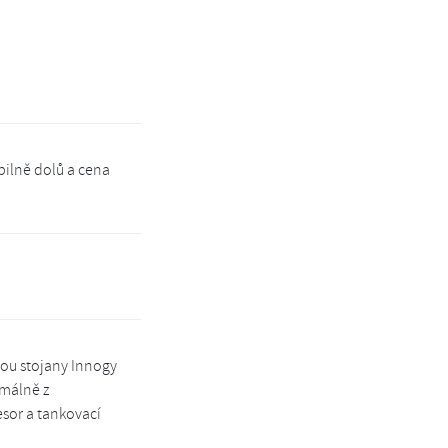
bilně dolů a cena
jsou stojany Innogy
rmálně z
esor a tankovací