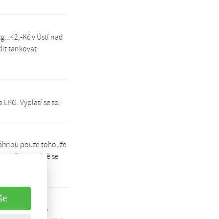
...42,-Kč v Ústí nad
dit tankovat
 LPG. Vyplatí se to.
áhnou pouze toho, že
 proč ne, stejně se
še
l benzinu, tedy