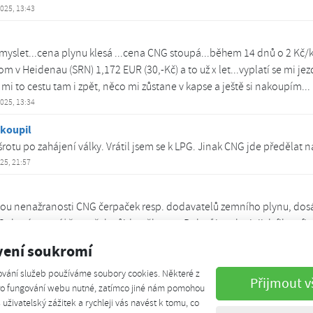
2025, 13:43
 myslet...cena plynu klesá ...cena CNG stoupá...během 14 dnů o 2 Kč/kg
m v Heidenau (SRN) 1,172 EUR (30,-Kč) a to už x let...vyplatí se mi jez
 mi to cestu tam i zpět, něco mi zůstane v kapse a ještě si nakoupím...
2025, 13:34
koupil
šrotu po zahájení války. Vrátil jsem se k LPG. Jinak CNG jde předělat na
025, 21:57
kou nenažranosti CNG čerpaček resp. dodavatelů zemního plynu, dos
 zbavíme a síť čerpaček půjde někam ... Pokuď je toho jejich filosofie,
muset auta zbavit, tak to bude o něco dříve než jsem předpokládal.
vení soukromí
ce 2024, 00:15
ování služeb používáme soubory cookies. Některé z
Přijmout v
 - ekolog a energetik
pro fungování webu nutné, zatímco jiné nám pomohou
z. Ano, CNG je mnohem dražší než dříve, avšak přesto: 1 kg CNG = 1,4 
š uživatelský zážitek a rychleji vás navést k tomu, co