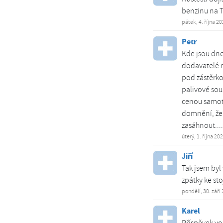
benzinu na T
pátek, 4. října 2
Petr
Kde jsou dne
dodavatelé n
pod zástěrko
palivové sou
cenou samotn
domnění, že 
zasáhnout....
úterý, 1. října 20
Jiří
Tak jsem byl
zpátky ke st
pondělí, 30. září
Karel
Příspěvek vo