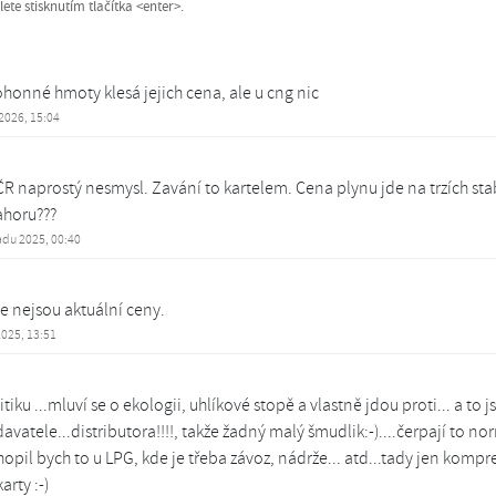
te stisknutím tlačítka <enter>.
pohonné hmoty klesá jejich cena, ale u cng nic
 2026, 15:04
R naprostý nesmysl. Zavání to kartelem. Cena plynu jde na trzích sta
ahoru???
adu 2025, 00:40
e nejsou aktuální ceny.
 2025, 13:51
iku ...mluví se o ekologii, uhlíkové stopě a vlastně jdou proti... a to 
davatele...distributora!!!!, takže žadný malý šmudlik:-)....čerpají to no
opil bych to u LPG, kde je třeba závoz, nádrže... atd...tady jen kompr
rty :-)