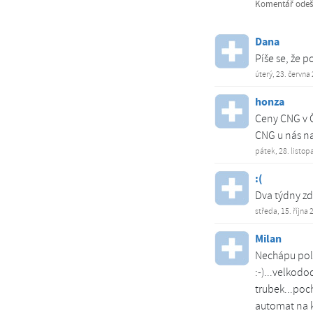
Komentář odešle
Dana
Píše se, že 
úterý, 23. června
honza
Ceny CNG v Č
CNG u nás n
pátek, 28. listop
:(
Dva týdny zd
středa, 15. října
Milan
Nechápu polit
:-)...velkodo
trubek...poch
automat na ka