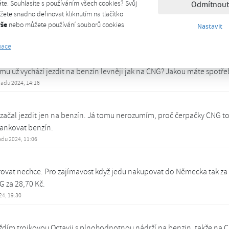
ojí 38 Kč/kg, pak bod zvratu pro benzin je cena 27,14 Kč/litr benzinu
te. Souhlasíte s používáním všech cookies? Svůj
Odmítnout
ete snadno definovat kliknutím na tlačítko
chází na benzin, tak by ekonomicky musel mít cenu kolem 27 Kč/l benzin
vše
nebo můžete používání souborů cookies
Nastavit
en efekt již není takový jako dříve ...
adu 2024, 10:02
mace
u už vychází jezdit na benzín levněji jak na CNG? Jakou máte spotře
opadu 2024, 14:16
ž začal jezdit jen na benzín. Já tomu nerozumím, proč čerpačky CNG to
 tankovat benzín.
adu 2024, 11:06
ovat nechce. Pro zajímavost když jedu nakupovat do Německa tak za
 za 28,70 Kč.
024, 19:30
íždím trojkovou Octavii s plnohodnotnou nádrží na benzin, takže na 