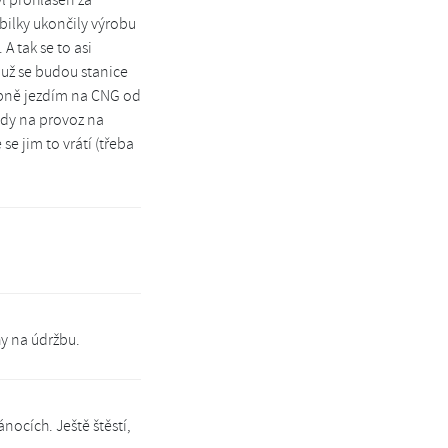
obilky ukončily výrobu
A tak se to asi
 už se budou stanice
obně jezdím na CNG od
lady na provoz na
se jim to vrátí (třeba
hy na údržbu.
nocích. Ještě štěstí,