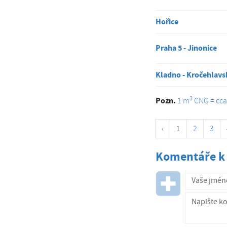
Hořice
Praha 5 - Jinonice
Kladno - Kročehlavs
3
Pozn.
1 m
CNG = cca 
‹
1
2
3
Komentáře k