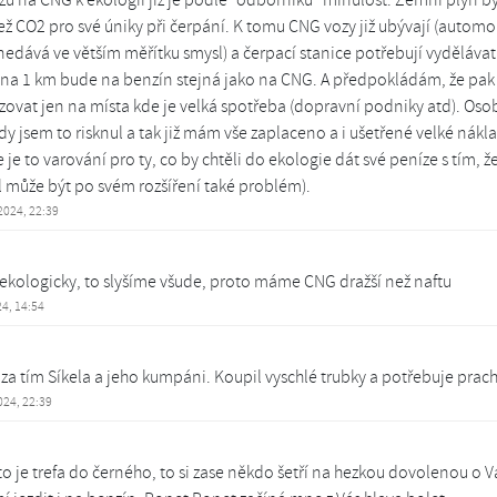
než CO2 pro své úniky při čerpání. K tomu CNG vozy již ubývají (autom
edává ve větším měřítku smysl) a čerpací stanice potřebují vydělávat. 
cena 1 km bude na benzín stejná jako na CNG. A předpokládám, že pak
vat jen na místa kde je velká spotřeba (dopravní podniky atd). Os
dy jsem to risknul a tak již mám vše zaplaceno a i ušetřené velké nák
 je to varování pro ty, co by chtěli do ekologie dát své peníze s tím, že 
 může být po svém rozšíření také problém).
 2024, 22:39
kologicky, to slyšíme všude, proto máme CNG dražší než naftu
24, 14:54
e za tím Síkela a jeho kumpáni. Koupil vyschlé trubky a potřebuje prac
2024, 22:39
o je trefa do černého, to si zase někdo šetří na hezkou dovolenou o Vá