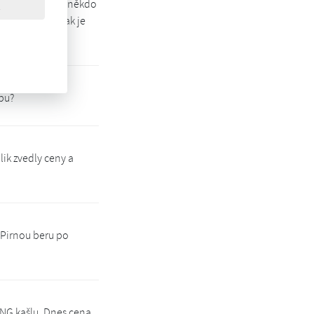
. Takže jak níže někdo
u a nižší. Jinak je
bu?
lik zvedly ceny a
 Pirnou beru po
CNG kašlu. Dnes cena