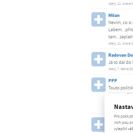
úterý, 11. února 
Milan
Nevím, co si
Labem...přito
tam...zaplatí
úterý, 11. února 
Radovan Do
Já to dal do 
úterý, 7. ledna 2
PPP
Touto politi
se aut na CNG
jednou budu 
Nasta
neděle, 8. prosin
Pro poskyt
Kamil Lesák
nich jsou 
Správný dota
vylepšit vá