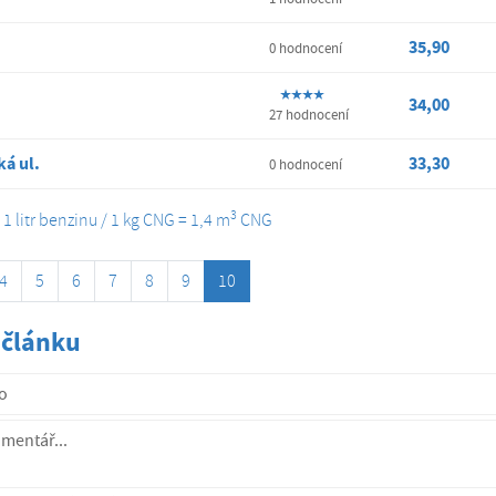
35,90
0 hodnocení
34,00
27 hodnocení
ká ul.
33,30
0 hodnocení
3
1 litr benzinu / 1 kg CNG = 1,4 m
CNG
4
5
6
7
8
9
10
 článku