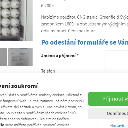
6.2005
Nabízíme použitou CNG stanici Greenfield Švýca
zásobníkem 1600 l a oboustranným výdejním s
dokumentací. Cena na dotaz.
Po odeslání formuláře se V
Jméno a příjmení
*
Telefon
vení soukromí
E-mail
*
ování služeb používáme soubory cookies. Některé z
Přijmout v
pro fungování webu nutné, zatímco jiné nám pomohou
Poznámka/vzkaz
š uživatelský zážitek a rychleji vás navést k tomu, co
te. Souhlasíte s používáním všech cookies? Svůj
Odmítnout
ete snadno definovat kliknutím na tlačítko
vše
nebo můžete používání souborů cookies
Nastavit