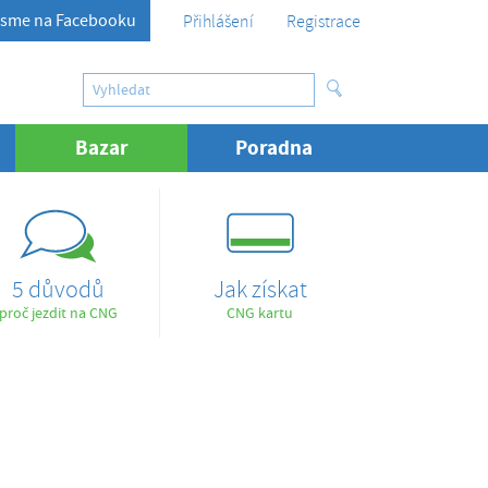
sme na Facebooku
Přihlášení
Registrace
Bazar
(aktuální)
Poradna
5 důvodů
Jak získat
proč jezdit na CNG
CNG kartu