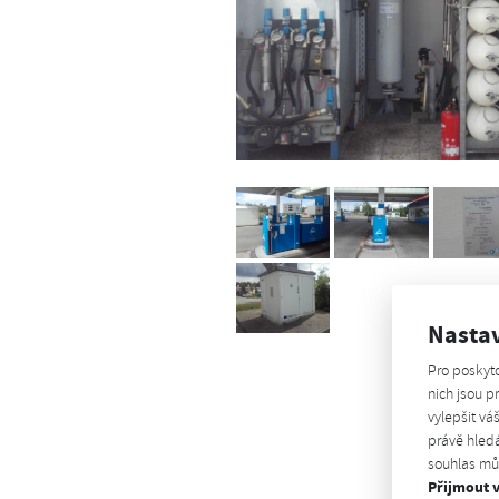
Nasta
Pro poskyt
nich jsou 
vylepšit vá
právě hledá
souhlas můž
Přijmout 