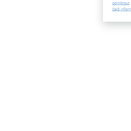
odmítnout
.
Další infor