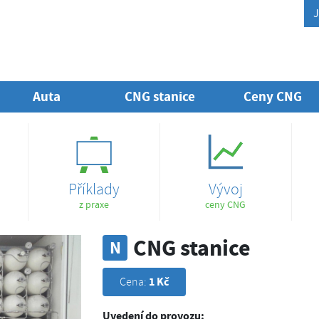
J
Auta
CNG stanice
Ceny CNG
Příklady
Vývoj
z praxe
ceny CNG
CNG stanice
N
1 Kč
Cena:
Uvedení do provozu: