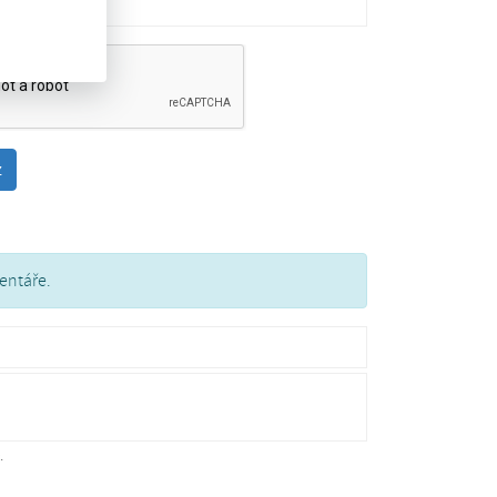
entáře.
.