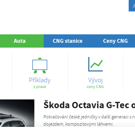
J
Auta
(aktuální)
CNG stanice
Ceny CNG
Příklady
Vývoj
z praxe
ceny CNG
Škoda Octavia G-Tec o
Pokračování české jedničky v další generaci s
dojezdem, kompozitovými láhvemi.