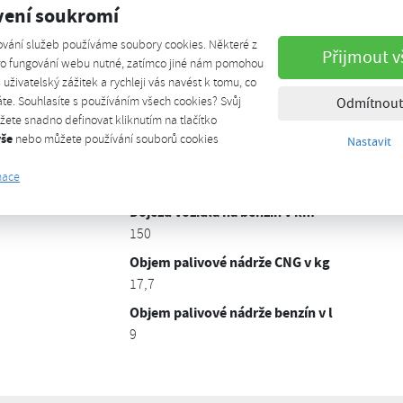
Objem motoru cm3
vení soukromí
1500
ování služeb používáme soubory cookies. Některé z
Přijmout v
Výkon motoru kW/k
pro fungování webu nutné, zatímco jiné nám pomohou
96 kW
š uživatelský zážitek a rychleji vás navést k tomu, co
te. Souhlasíte s používáním všech cookies? Svůj
Odmítnout
Max. točivý moment N/m
ete snadno definovat kliknutím na tlačítko
200
vše
nebo můžete používání souborů cookies
Nastavit
Dojezd vozidla na CNG v km
mace
520
Dojezd vozidla na benzín v km
150
Objem palivové nádrže CNG v kg
17,7
Objem palivové nádrže benzín v l
9