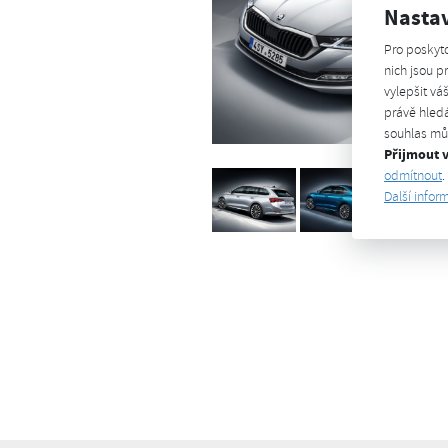
Nasta
Pro poskyt
nich jsou 
vylepšit vá
právě hledá
souhlas můž
Přijmout 
odmítnout
.
Další infor