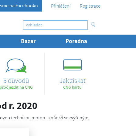
sme na Facebooku
Přihlášení
Registrace
Bazar
Poradna
5 důvodů
Jak získat
proč jezdit na CNG
CNG kartu
d r. 2020
 novou technikou motoru a nádrží se zvýšeným